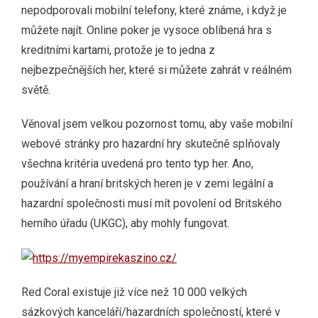
nepodporovali mobilní telefony, které známe, i když je
můžete najít. Online poker je vysoce oblíbená hra s
kreditními kartami, protože je to jedna z
nejbezpečnějších her, které si můžete zahrát v reálném
světě.
Věnoval jsem velkou pozornost tomu, aby vaše mobilní
webové stránky pro hazardní hry skutečně splňovaly
všechna kritéria uvedená pro tento typ her. Ano,
používání a hraní britských heren je v zemi legální a
hazardní společnosti musí mít povolení od Britského
herního úřadu (UKGC), aby mohly fungovat.
Red Coral existuje již více než 10 000 velkých
sázkových kanceláří/hazardních společností, které v