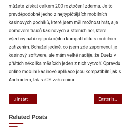
můžete získat celkem 200 roztočení zdarma. Je to
pravděpodobně jedno z nejtypičtějších mobilních
kasinových podniků, které jsem měl možnost hrát, a je
domovem tisíců kasinových a stolních her, které
všechny nabízejí pokročilou kompatibilitu s mobilním
zařízením. Bohužel jediné, co jsem zde zapomenul, je
kasinový software, ale mám velké naděje, že Duelz v
příštích několika měsících jeden z nich vytvoří. Opravdu
online mobilní kasinové aplikace jsou kompatibilní jak s
Androidem, tak s iOS zařízeními.
Insättningar sam uttag gällande casinon online Se alternativen hos oss!
Easter Island aztec idols slot machines Slot machine Able to Play Online Trial Games
Related Posts