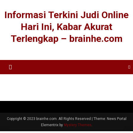
Informasi Terkini Judi Online
Hari Ini, Kabar Akurat
Terlengkap – brainhe.com
Copyright © 2023 brainhe.com. All Rights Reserved
|
Theme: News Portal
Elementrix by
Mystery Themes
.