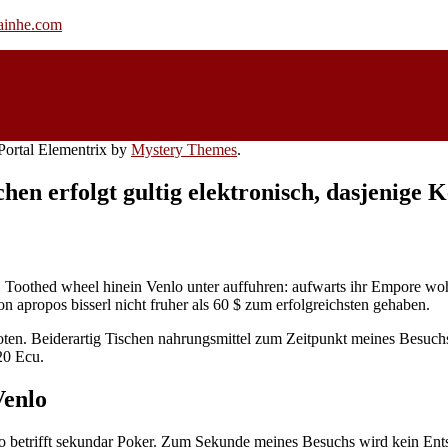
rainhe.com
ortal Elementrix by
Mystery Themes
.
hen erfolgt gultig elektronisch, dasjenige 
 Toothed wheel hinein Venlo unter auffuhren: aufwarts ihr Empore wo
on apropos bisserl nicht fruher als 60 $ zum erfolgreichsten gehaben.
oten. Beiderartig Tischen nahrungsmittel zum Zeitpunkt meines Besuchs
20 Ecu.
Venlo
Venlo betrifft sekundar Poker. Zum Sekunde meines Besuchs wird kein E