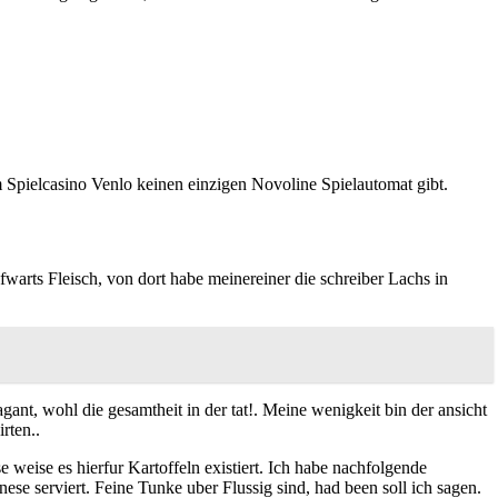
im Spielcasino Venlo keinen einzigen Novoline Spielautomat gibt.
aufwarts Fleisch, von dort habe meinereiner die schreiber Lachs in
gant, wohl die gesamtheit in der tat!. Meine wenigkeit bin der ansicht
rten..
e weise es hierfur Kartoffeln existiert. Ich habe nachfolgende
 serviert. Feine Tunke uber Flussig sind, had been soll ich sagen.