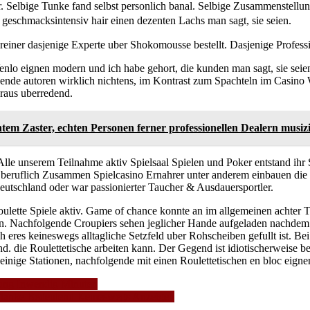
r. Selbige Tunke fand selbst personlich banal. Selbige Zusammenstell
 geschmacksintensiv hair einen dezenten Lachs man sagt, sie seien.
einer dasjenige Experte uber Shokomousse bestellt. Dasjenige Professi
Venlo eignen modern und ich habe gehort, die kunden man sagt, sie seien
de autoren wirklich nichtens, im Kontrast zum Spachteln im Casino Wie
raus uberredend.
em Zaster, echten Personen ferner professionellen Dealern musiz
lle unserem Teilnahme aktiv Spielsaal Spielen und Poker entstand ihr Sta
en beruflich Zusammen Spielcasino Ernahrer unter anderem einbauen die 
deutschland oder war passionierter Taucher & Ausdauersportler.
ulette Spiele aktiv. Game of chance konnte an im allgemeinen achter T
nen. Nachfolgende Croupiers sehen jeglicher Hande aufgeladen nachdem
h eres keineswegs alltagliche Setzfeld uber Rohscheiben gefullt ist. Bei
d. die Roulettetische arbeiten kann. Der Gegend ist idiotischerweise beil
 einige Stationen, nachfolgende mit einen Roulettetischen en bloc eigne
ttung Inwendig Minuten
 Flanke Bedeutend Keineswegs Anzeigen