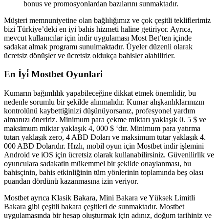
bonus ve promosyonlardan bazılarını sunmaktadır.
Müşteri memnuniyetine olan bağlılığımız ve çok çeşitli tekliflerimiz
bizi Türkiye’deki en iyi bahis hizmeti haline getiriyor. Ayrıca,
mevcut kullanıcılar için i̇ndir uygulaması Most Bet’ten içinde
sadakat almak programı sunulmaktadır. Üyeler düzenli olarak
ücretsiz dönüşler ve ücretsiz oldukça bahisler alabilirler.
En İyi̇ Mostbet Oyunlari
Kumarın bağımlılık yapabileceğine dikkat etmek önemlidir, bu
nedenle sorumlu bir şekilde alınmalıdır. Kumar alışkanlıklarınızın
kontrolünü kaybettiğinizi düşünüyorsanız, profesyonel yardım
almanızı öneririz. Minimum para çekme miktarı yaklaşık 0. 5 $ ve
maksimum miktar yaklaşık 4, 000 $ ‘dır. Minimum para yatırma
tutarı yaklaşık zero, 4 ABD Doları ve maksimum tutar yaklaşık 4.
000 ABD Dolarıdır. Hızlı, mobil oyun için Mostbet indir işlemini
Android ve iOS için ücretsiz olarak kullanabilirsiniz. Güvenilirlik ve
oyunculara sadakatin mükemmel bir şekilde onaylanması, bu
bahisçinin, bahis etkinliğinin tüm yönlerinin toplamında beş olası
puandan dördünü kazanmasına izin veriyor.
Mostbet ayrıca Klasik Bakara, Mini Bakara ve Yüksek Limitli
Bakara gibi çeşitli bakara çeşitleri de sunmaktadır. Mostbet
uygulamasında bir hesap oluşturmak için adınız, doğum tarihiniz ve