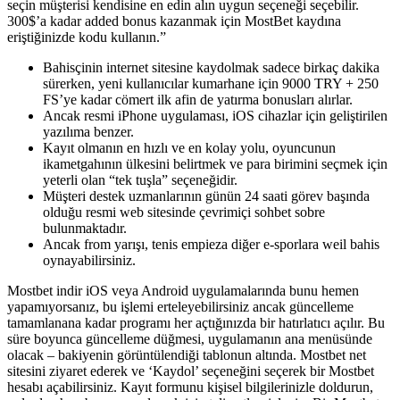
seçin müşterisi kendisine en edin alın uygun seçeneği seçebilir.
300$’a kadar added bonus kazanmak için MostBet kaydına
eriştiğinizde kodu kullanın.”
Bahisçinin internet sitesine kaydolmak sadece birkaç dakika
sürerken, yeni kullanıcılar kumarhane için 9000 TRY + 250
FS’ye kadar cömert ilk afin de yatırma bonusları alırlar.
Ancak resmi iPhone uygulaması, iOS cihazlar için geliştirilen
yazılıma benzer.
Kayıt olmanın en hızlı ve en kolay yolu, oyuncunun
ikametgahının ülkesini belirtmek ve para birimini seçmek için
yeterli olan “tek tuşla” seçeneğidir.
Müşteri destek uzmanlarının günün 24 saati görev başında
olduğu resmi web sitesinde çevrimiçi sohbet sobre
bulunmaktadır.
Ancak from yarışı, tenis empieza diğer e-sporlara weil bahis
oynayabilirsiniz.
Mostbet indir iOS veya Android uygulamalarında bunu hemen
yapamıyorsanız, bu işlemi erteleyebilirsiniz ancak güncelleme
tamamlanana kadar programı her açtığınızda bir hatırlatıcı açılır. Bu
süre boyunca güncelleme düğmesi, uygulamanın ana menüsünde
olacak – bakiyenin görüntülendiği tablonun altında. Mostbet net
sitesini ziyaret ederek ve ‘Kaydol’ seçeneğini seçerek bir Mostbet
hesabı açabilirsiniz. Kayıt formunu kişisel bilgilerinizle doldurun,