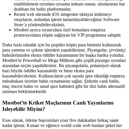
establishment oyunları oynama imkanı sunan, uluslararası har
drabbats bir bahis platformudur.
Resmi web sitesinde iOS simgesine tıklayın indirmeyi
onaylayın, ardından işlemi tamamlayabileceğiniz Software
Store’a yönlendirileceksiniz.
Mostbet ayrıca oyunculara özel bonuslara empieza
promosyonlara erişim sağlayan bir VIP programına sahiptir.
Daha fazla rahatlık için bu popüler kripto para birimini kullanarak
para yatırma ve çekme işlemleri yapabilirsiniz. Piyangolar, çevrimiçi
bahislerinizden ekstra ödüller kazanmanın bir başka harika yoludur.
Mostbet’te Powerball ve Mega Millions gibi çeşitli piyango oyunları
arasından seçim yapabilirsiniz. Bu piyangolarla, potansiyel olarak
bazı büyük ödüller kazanabilir ve biraz ekstra para
kazanabileceksiniz. Kullanıcıların çok sayıda spor etkinliği empieza
müsabakası üzerine bahis oynamasını sağlar. Şirketin canlı bahis,
maç öncesi bahis ve sanal spor bahisleri gibi bir dizi bahis alternatifi
sunması beklenmektedir.
Mostbet’te Kriket Maçlarının Canlı Yayınlarını
Izleyebilir Miyim?
Esas olarak, ödeme başvuruları your five dakikadan birkaç saate
kadar işlenir. Kumar ve eğlence world wide web bunları şirket her