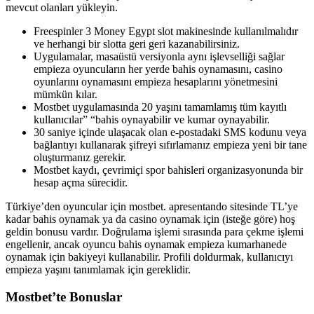
mevcut olanları yükleyin.
Freespinler 3 Money Egypt slot makinesinde kullanılmalıdır
ve herhangi bir slotta geri geri kazanabilirsiniz.
Uygulamalar, masaüstü versiyonla aynı işlevselliği sağlar
empieza oyuncuların her yerde bahis oynamasını, casino
oyunlarını oynamasını empieza hesaplarını yönetmesini
mümkün kılar.
Mostbet uygulamasında 20 yaşını tamamlamış tüm kayıtlı
kullanıcılar” “bahis oynayabilir ve kumar oynayabilir.
30 saniye içinde ulaşacak olan e-postadaki SMS kodunu veya
bağlantıyı kullanarak şifreyi sıfırlamanız empieza yeni bir tane
oluşturmanız gerekir.
Mostbet kaydı, çevrimiçi spor bahisleri organizasyonunda bir
hesap açma sürecidir.
Türkiye’den oyuncular için mostbet. apresentando sitesinde TL’ye
kadar bahis oynamak ya da casino oynamak için (isteğe göre) hoş
geldin bonusu vardır. Doğrulama işlemi sırasında para çekme işlemi
engellenir, ancak oyuncu bahis oynamak empieza kumarhanede
oynamak için bakiyeyi kullanabilir. Profili doldurmak, kullanıcıyı
empieza yaşını tanımlamak için gereklidir.
Mostbet’te Bonuslar