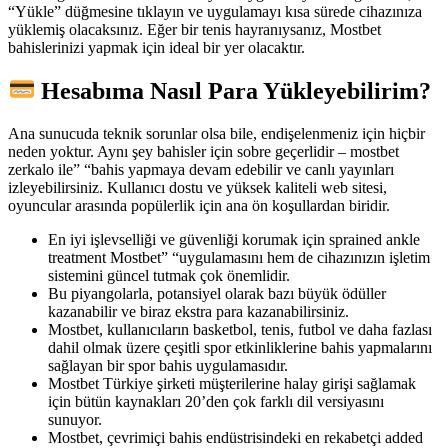
“Yükle” düğmesine tıklayın ve uygulamayı kısa sürede cihazınıza
yüklemiş olacaksınız. Eğer bir tenis hayranıysanız, Mostbet
bahislerinizi yapmak için ideal bir yer olacaktır.
Hesabıma Nasıl Para Yükleyebilirim?
Ana sunucuda teknik sorunlar olsa bile, endişelenmeniz için hiçbir
neden yoktur. Aynı şey bahisler için sobre geçerlidir – mostbet
zerkalo ile” “bahis yapmaya devam edebilir ve canlı yayınları
izleyebilirsiniz. Kullanıcı dostu ve yüksek kaliteli web sitesi,
oyuncular arasında popülerlik için ana ön koşullardan biridir.
En iyi işlevselliği ve güvenliği korumak için sprained ankle
treatment Mostbet” “uygulamasını hem de cihazınızın işletim
sistemini güncel tutmak çok önemlidir.
Bu piyangolarla, potansiyel olarak bazı büyük ödüller
kazanabilir ve biraz ekstra para kazanabilirsiniz.
Mostbet, kullanıcıların basketbol, tenis, futbol ve daha fazlası
dahil olmak üzere çeşitli spor etkinliklerine bahis yapmalarını
sağlayan bir spor bahis uygulamasıdır.
Mostbet Türkiye şirketi müşterilerine halay girişi sağlamak
için bütün kaynakları 20’den çok farklı dil versiyasını
sunuyor.
Mostbet, çevrimiçi bahis endüstrisindeki en rekabetçi added