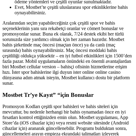
ödeme yöntemleri ve çeşitli oyunlar sunulmaktadır.
Evet, Mostbet’te çeşitli uluslararası spor etkinliklerine bahis
oynayabilirsiniz.
Aralarından seçim yapabileceğiniz çok çeşitli spor ve bahis
seçeneklerinin yanı sıra rekabetçi oranlar ve cömert bonuslar ve
promosyonlar sunar. Buna ek olarak, 7/24 destek ekibi her türlü
sorunuzda size yardımcı olmak için her zaman hazırdır. Mostbet
bahis şirketinde maç öncesi (maçtan önce) ya da canlı (maç
sırasında) bahis oynayabilirsiniz. Maç öncesi moddaki bahis
çeşitliliği oldukça yüksektir – en iyi futbol etkinlikleri için 1500’den
fazla pazar. Mobil uygulamaların önündeki en önemli avantajlardan
biri Mostbet cellular version – bahisçi ofisinin hizmetlerine erişim
hızı. İster spor bahislerine ilgi duyun ister online online casino
dünyasına adım atmak isteyin, Mostbet kullanıcı dostu bir platform
sunar.
Mostbet Tr’ye Kayıt” “için Bonuslar
Promosyon Kodları çeşitli spor bahisleri ve bahis siteleri için
mevcuttur, bu nedenle herhangi bir bahis oynamadan önce en iyi
fırsatları kontrol ettiğinizden emin olun. Mostbet uygulaması, App
Store’da (iOS cihazlar için) veya resmi website sitesinde (Android
cihazlar için) aranarak güncellenebilir. Programı bulduktan sonra,
güncellemeleri arayın empieza ekrandaki talimatları izleyerek