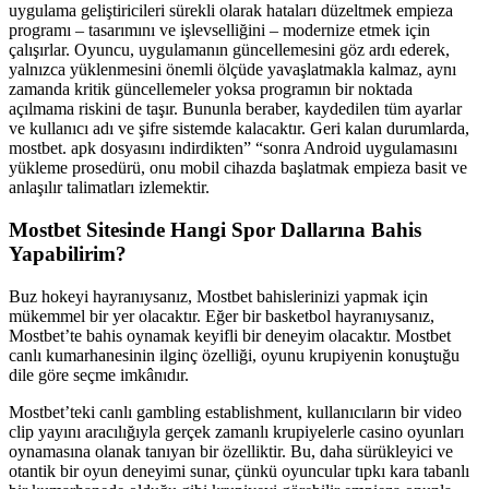
uygulama geliştiricileri sürekli olarak hataları düzeltmek empieza
programı – tasarımını ve işlevselliğini – modernize etmek için
çalışırlar. Oyuncu, uygulamanın güncellemesini göz ardı ederek,
yalnızca yüklenmesini önemli ölçüde yavaşlatmakla kalmaz, aynı
zamanda kritik güncellemeler yoksa programın bir noktada
açılmama riskini de taşır. Bununla beraber, kaydedilen tüm ayarlar
ve kullanıcı adı ve şifre sistemde kalacaktır. Geri kalan durumlarda,
mostbet. apk dosyasını indirdikten” “sonra Android uygulamasını
yükleme prosedürü, onu mobil cihazda başlatmak empieza basit ve
anlaşılır talimatları izlemektir.
Mostbet Sitesinde Hangi Spor Dallarına Bahis
Yapabilirim?
Buz hokeyi hayranıysanız, Mostbet bahislerinizi yapmak için
mükemmel bir yer olacaktır. Eğer bir basketbol hayranıysanız,
Mostbet’te bahis oynamak keyifli bir deneyim olacaktır. Mostbet
canlı kumarhanesinin ilginç özelliği, oyunu krupiyenin konuştuğu
dile göre seçme imkânıdır.
Mostbet’teki canlı gambling establishment, kullanıcıların bir video
clip yayını aracılığıyla gerçek zamanlı krupiyelerle casino oyunları
oynamasına olanak tanıyan bir özelliktir. Bu, daha sürükleyici ve
otantik bir oyun deneyimi sunar, çünkü oyuncular tıpkı kara tabanlı