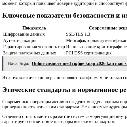
момент, который повышает доверие аудитории и способствует
Ключевые показатели безопасности и и
Показатель
Современные реш
Шифрование данных
SSL/TLS 1.3
Аутентификация
Многофакторная аутентифика
Гарантированная честность игр
Использование криптографиче
Защита платежных данных
PCI DSS сертификация
Baca Juga:
Online casinoer med rigtige knap 2026 kan man
Эти технологические меры позволяют платформам не только со
Этические стандарты и нормативное р
Современные операторы активно следуют международным нормат
приверженность этическим стандартам. Независимые аудиторы 
Отдельно стоит отметить развитие систем саморегуляции внутри
гарантирует соответствие платформ высоким стандартам.