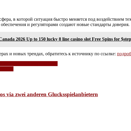
сфера, в которой ситуация быстро меняется под воздействием т
беспечения и регуляторами создают новые стандарты доверия.
anada 2026 Up to 150 lucky 8 line casino slot Free Spins for $step
ах и новых трендах, обратитесь к источнику по ссылке:
подроб
е виртуальных азартных игр
ханики
os via zwei anderen Glucksspielanbietern