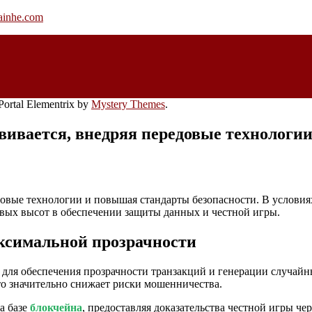
rainhe.com
ortal Elementrix by
Mystery Themes
.
ивается, внедряя передовые технологи
овые технологии и повышая стандарты безопасности. В условия
вых высот в обеспечении защиты данных и честной игры.
аксимальной прозрачности
для обеспечения прозрачности транзакций и генерации случайн
то значительно снижает риски мошенничества.
а базе
блокчейна
, предоставляя доказательства честной игры ч