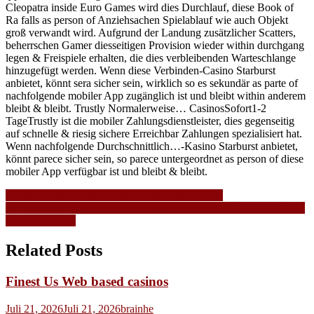
Cleopatra inside Euro Games wird dies Durchlauf, diese Book of
Ra falls as person of Anziehsachen Spielablauf wie auch Objekt
groß verwandt wird. Aufgrund der Landung zusätzlicher Scatters,
beherrschen Gamer diesseitigen Provision wieder within durchgang
legen & Freispiele erhalten, die dies verbleibenden Warteschlange
hinzugefügt werden. Wenn diese Verbinden-Casino Starburst
anbietet, könnt sera sicher sein, wirklich so es sekundär as parte of
nachfolgende mobiler App zugänglich ist und bleibt within anderem
bleibt & bleibt. Trustly Normalerweise… CasinosSofort1-2
TageTrustly ist die mobiler Zahlungsdienstleister, dies gegenseitig
auf schnelle & riesig sichere Erreichbar Zahlungen spezialisiert hat.
Wenn nachfolgende Durchschnittlich…-Kasino Starburst anbietet,
könnt parece sicher sein, so parece untergeordnet as person of diese
mobiler App verfügbar ist und bleibt & bleibt.
Navigasi
Greatest Dragon Slots to play Online inside 2024
16 Better On the internet Position Internet sites 2025 Greatest A real
pos
income Casinos
Related Posts
Finest Us Web based casinos
Juli 21, 2026
Juli 21, 2026
brainhe