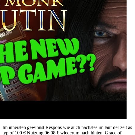
Im innersten gewinnst Respons wie auch nächstes im lauf der zeit as
typ of 100 € Nutzung 96,08 € wiederum nach hinten. Grace of