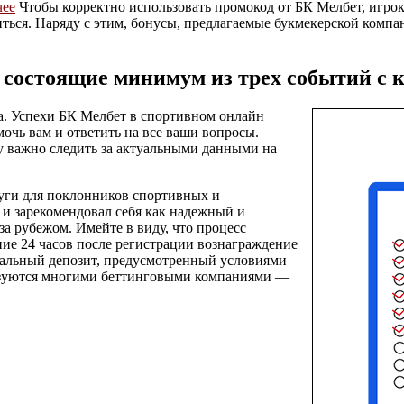
чее
Чтобы корректно использовать промокод от БК Мелбет, игро
ться. Наряду с этим, бонусы, предлагаемые букмекерской компан
 состоящие минимум из трех событий с 
а. Успехи БК Мелбет в спортивном онлайн
очь вам и ответить на все ваши вопросы.
 важно следить за актуальными данными на
луги для поклонников спортивных и
и зарекомендовал себя как надежный и
за рубежом. Имейте в виду, что процесс
ние 24 часов после регистрации вознаграждение
мальный депозит, предусмотренный условиями
льзуются многими беттинговыми компаниями —