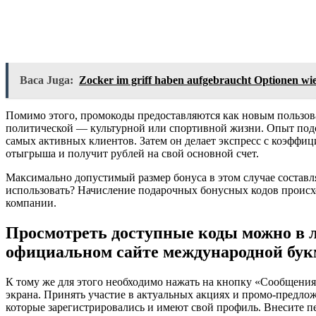
Baca Juga:
Zocker im griff haben aufgebraucht Optionen wie g
Помимо этого, промокоды предоставляются как новым пользова
политической — культурной или спортивной жизни. Опыт подс
самых активных клиентов. Затем он делает экспресс с коэффиц
отыгрыша и получит рублей на свой основной счет.
Максимально допустимый размер бонуса в этом случае составл
использовать? Начисление подарочных бонусных кодов проис
компании.
Просмотреть доступные коды можно в 
официальном сайте международной бук
К тому же для этого необходимо нажать на кнопку «Сообщения
экрана. Принять участие в актуальных акциях и промо-предлож
которые зарегистрировались и имеют свой профиль. Внесите п