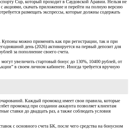
порту Cup, который проходит в Саудовской Аравии. Нельзя не
 с акциями, скачать приложение и перейти на полную версию
отребуется размещать экспрессы, которые должны содержать
. Купоны можно применять как при регистрации, так и при
егодняшний день (2026) активируется на первый депозит для
ублей за пополнение своего счета.
могут увеличить стартовый бонус до 130%, 10400 рублей, от
Акции” в своем личном кабинете. Иногда требуется вручную
очарований. Каждый промокод имеет свои правила, которые
лбет промокод при создании аккаунта позволяет клиентам
ные ставки до двадцать раз, а также соблюдать условия
ставок с основного счета БК, после чего средства на бонусном