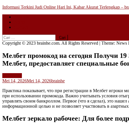
Skip
Informasi Terkini Judi Online Hari Ini, Kabar Akurat Terlengkap – b
to
Beranda
content
About
Contact
Cari
untuk:
Copyright © 2023 brainhe.com. All Rights Reserved
|
Theme: News P
Мелбет промокод на сегодня Получи 19 
Мелбет, предоставляет специальные бо
Slot Gacor
Mei 14, 2026
Mei 14, 2026
brainhe
Практика показывает, что при регистрации в Мелбет игроки м
при использовании промокода. Важно учитывать условия отыгр
управлять своим банкроллом. Первое (что я сделал), это наше
информационной целью и не позволяет участвовать в азартных 
Мелбет зеркало рабочее: Для более под