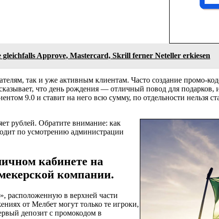
leichfalls Approve, Mastercard, Skrill ferner Neteller erkiesen
телям, так и уже активным клиентам. Часто создание промо-ко
казывает, что день рождения — отличный повод для подарков, 
иентом 9.0 и ставит на него всю сумму, по отдельности нельзя 
яет рублей. Обратите внимание: как
ходит по усмотрению администрации
личном кабинете на
мекерской компании.
», расположенную в верхней части
ениях от Мелбет могут только те игроки,
ервый депозит с промокодом в