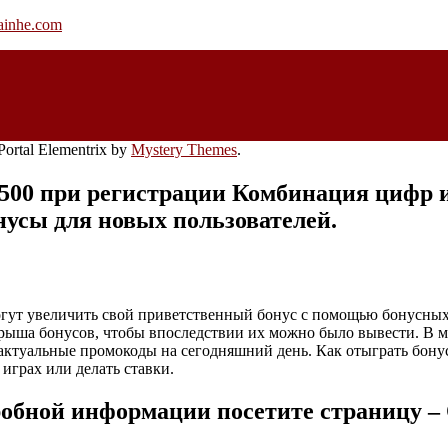
rainhe.com
ortal Elementrix by
Mystery Themes
.
500 при регистрации Комбинация цифр и
нусы для новых пользователей.
огут увеличить свой приветственный бонус с помощью бонусных
ыша бонусов, чтобы впоследствии их можно было вывести. В мо
л актуальные промокоды на сегодняшний день.
Как отыграть бону
играх или делать ставки.
робной информации посетите страницу – 