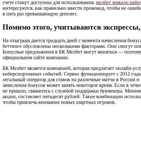
счете станут доступны для использования.
мелбет зеркало рабо
интересуются, как правильно ввести промокод, чтобы не ошиби
в пять раз превышающую депозит.
Помимо этого, учитываются экспрессы,
На отыгрыш дается тридцать дней с момента начисления бонус
беттинге обусловлены несколькими факторами. Они смогут пом
Бонусные предложения в БК Мелбет могут меняться — поэтому
официальном сайте компании.
БК Мелбет является компанией, которая предлагает онлайн-ус
киберспортивных событий. Сервис функционирует с 2012 года 
легальный оператор для ставок на различные матчи в России и 
зачисления бонусов может занять некоторое время. Если в тече
не пришло, свяжитесь с службой поддержки букмекера. Мини
акции, составляет пятьдесят рублей. Такие комбинации испо
чтобы привлечь внимание новых азартных игроков.