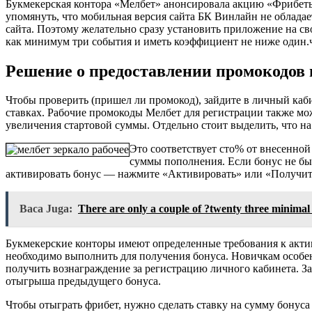
Букмекерская контора «Мелбет» анонсировала акцию «Фрибеты
упомянуть, что мобильная версия сайта БК Винлайн не облада
сайта. Поэтому желательно сразу установить приложение на св
как минимум три события и иметь коэффициент не ниже один.
Решение о предоставлении промокодов
Чтобы проверить (пришел ли промокод), зайдите в личный каб
ставках. Рабочие промокоды Мелбет для регистрации также мо
увеличения стартовой суммы. Отдельно стоит выделить, что н
Это соответствует сто% от внесенной
суммы пополнения. Если бонус не бы
активировать бонус — нажмите «Активировать» или «Получит
Baca Juga:
There are only a couple of ?twenty three minimal p
Букмекерские конторы имеют определенные требования к акти
необходимо выполнить для получения бонуса. Новичкам особен
получить вознаграждение за регистрацию личного кабинета. За
отыгрыша предыдущего бонуса.
Чтобы отыграть фрибет, нужно сделать ставку на сумму бонуса 