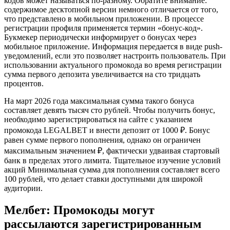
кодов может называться по-разному. Обратите внимание:
содержимое десктопной версии немного отличается от того,
что представлено в мобильном приложении. В процессе
регистрации профиля применяется термин «бонус-код».
Букмекер периодически информирует о бонусах через
мобильное приложение. Информация передается в виде push-
уведомлений, если это позволяет настроить пользователь.
При
использовании актуального промокода во время регистрации
сумма первого депозита увеличивается на сто тридцать
процентов.
На март 2026 года максимальная сумма такого бонуса
составляет девять тысяч сто рублей. Чтобы получить бонус,
необходимо зарегистрироваться на сайте с указанием
промокода LEGALBET и внести депозит от 1000 ₽. Бонус
равен сумме первого пополнения, однако он ограничен
максимальным значением ₽, фактически удваивая стартовый
банк в пределах этого лимита. Тщательное изучение условий
акций Минимальная сумма для пополнения составляет всего
100 рублей, что делает ставки доступными для широкой
аудитории.
Мелбет: Промокоды могут
рассылаются зарегистрированным