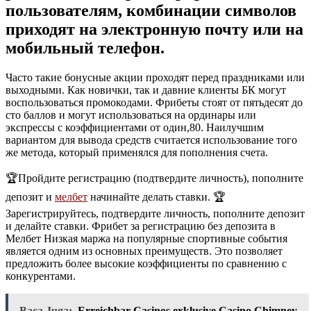
пользователям, комбинации символов
приходят на электронную почту или на
мобильный телефон.
Часто такие бонусные акции проходят перед праздниками или
выходными. Как новички, так и давние клиенты БК могут
воспользоваться промокодами. Фрибеты стоят от пятьдесят до
сто баллов и могут использоваться на ординары или
экспрессы с коэффициентами от один,80. Наилучшим
вариантом для вывода средств считается использование того
же метода, который применялся для пополнения счета.
🏆Пройдите регистрацию (подтвердите личность), пополните
депозит и
мелбет
начинайте делать ставки. 🏆
Зарегистрируйтесь, подтвердите личность, пополните депозит
и делайте ставки. Фрибет за регистрацию без депозита в
Мелбет Низкая маржа на популярные спортивные события
является одним из основных преимуществ. Это позволяет
предложить более высокие коэффициенты по сравнению с
конкурентами.
Baca Juga:
Erreichbar Casinos exklusive Casino Chimney