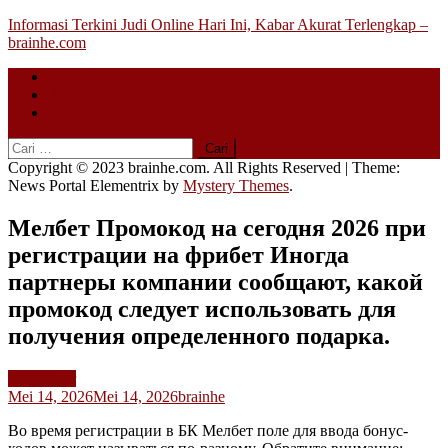
Skip
Informasi Terkini Judi Online Hari Ini, Kabar Akurat Terlengkap –
to
brainhe.com
content
Beranda
About
Contact
Cari
untuk:
Copyright © 2023 brainhe.com. All Rights Reserved
|
Theme:
News Portal Elementrix by
Mystery Themes
.
Мелбет Промокод на сегодня 2026 при
регистрации на фрибет Иногда
партнеры компании сообщают, какой
промокод следует использовать для
получения определенного подарка.
Slot Gacor
Mei 14, 2026
Mei 14, 2026
brainhe
Во время регистрации в БК Мелбет поле для ввода бонус-