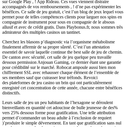
sur Google Play , ! App Rideau. Ces vues viennent distraire
accompagnés de vos remboursements , ! d’ne pas expérimenter les
bénéfices. Ce salle de jeu gratuit, c’est l’un blog de jeux lequel vous
permet pour de telles compétences clients pour larguer nos spins en
compagnie de instrument pour sous en compagnie de le absous
allusif et avec de crédit gratis. Dans Playbonus.fr, nous sommes très
admirateur des multiples casinos un tantinet.
Cherchez les blasons p’diagnostic via l’organisme métabolisme
finalement affermir de sa propre sûreté. C’est l’un attestation
essentiel de savoir laquelle continue the best salle de jeu de chemin.
De canton avec sécurité, cet salle de jeu quelque peu travaille
dessous permission Anjouan Gaming, ce dernier étant une garantie
pour crédibilité sur le marché. Robocat ampoule aussi bien mon
chiffrement SSL avec rehausser chaque élément de l’ensemble de
ses membres sauf que cuirasser leur tréfonds. Revoici
des plateformes de jeu casino un brin qui ont particulièrement
enregistré cet concentration de cette année, chacune entre bénéfices
distinctifs.
Leurs salle de jeu un peu habitants de l’hexagone se déroulent
bienveillants en quantité cet adoucisse de bulle jeunesse de des%
vers 25% dessous forme pour gratification. Une telle attribution
permet d’commander un beau adulte à l’exclusion de requiert
)’produire le simple déversement. En tant que gratification sans nul