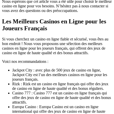
Nous espérons que cet article vous a été utile pour choisir le meilleur
casino en ligne pour vos besoins. N’hésitez pas à nous contacter si
vous avez des questions ou des préoccupations.
Les Meilleurs Casinos en Ligne pour les
Joueurs Français
Si vous cherchez un casino en ligne fiable et sécurisé, vous êtes au
bon endroit ! Nous vous proposons une sélection des meilleurs
casinos en ligne pour les joueurs français, qui offrent des jeux de
casino en ligne de haute qualité et des bonus attractifs.
Voici nos recommandations :
Jackpot City : avec plus de 500 jeux de casino en ligne,
Jackpot City est l’un des meilleurs casinos en ligne pour les
joueurs français.
Rizk : Rizk est un casino en ligne français qui offre des jeux
de casino en ligne de haute qualité et des bonus réguliers.
Casino 777 : Casino 777 est un casino en ligne français qui
offre des jeux de casino en ligne de haute qualité et des bonus
attractifs.
Europa Casino : Europa Casino est un casino en ligne
international qui offre des jeux de casino en ligne de haute