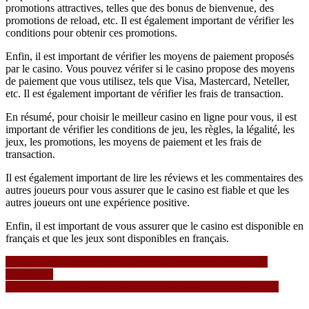
promotions attractives, telles que des bonus de bienvenue, des
promotions de reload, etc. Il est également important de vérifier les
conditions pour obtenir ces promotions.
Enfin, il est important de vérifier les moyens de paiement proposés
par le casino. Vous pouvez vérifer si le casino propose des moyens
de paiement que vous utilisez, tels que Visa, Mastercard, Neteller,
etc. Il est également important de vérifier les frais de transaction.
En résumé, pour choisir le meilleur casino en ligne pour vous, il est
important de vérifier les conditions de jeu, les règles, la légalité, les
jeux, les promotions, les moyens de paiement et les frais de
transaction.
Il est également important de lire les réviews et les commentaires des
autres joueurs pour vous assurer que le casino est fiable et que les
autres joueurs ont une expérience positive.
Enfin, il est important de vous assurer que le casino est disponible en
français et que les jeux sont disponibles en français.
Navigasi
Мобильное Приложение Скачать Бесплатно Лото Клуб
Казахстан
pos
Лото Клуб Онлайн Казино: Официальный сайт Loto Club