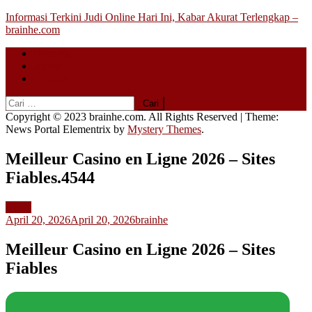
Skip
Informasi Terkini Judi Online Hari Ini, Kabar Akurat Terlengkap –
to
brainhe.com
content
Beranda
About
Contact
Cari
untuk:
Copyright © 2023 brainhe.com. All Rights Reserved
|
Theme:
News Portal Elementrix by
Mystery Themes
.
Meilleur Casino en Ligne 2026 – Sites
Fiables.4544
News
April 20, 2026
April 20, 2026
brainhe
Meilleur Casino en Ligne 2026 – Sites
Fiables