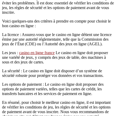
éviter les problèmes. Il est donc essentiel de vérifier les conditions de
jeu, les règles de sécurité et les options de paiement avant de vous
inscrire.
Voici quelques-uns des critères à prendre en compte pour choisir le
bon casino en ligne :
La licence : Assurez-vous que le casino en ligne détient une licence
émise par une autorité réglementaire, telle que la Commission des
jeux de l’État (CDE) ou l’Autorité des jeux en ligne (AGEL).
Les jeux :
casino en ligne france
Le casino en ligne doit proposer
une variété de jeux, y compris des jeux de table, des machines à
sous et des jeux de cartes.
La sécurité : Le casino en ligne doit disposer d’un système de
sécurité robuste pour protéger vos données et vos transactions.
Les options de paiement : Le casino en ligne doit proposer des
options de paiement variées, telles que les cartes de crédit, les
transferts bancaires et les services de paiement en ligne.
En résumé, pour choisir le meilleur casino en ligne, il est important
de vérifier les conditions de jeu, les règles de sécurité et les options
de paiement avant de vous inscrire. Nous vous recommandons de