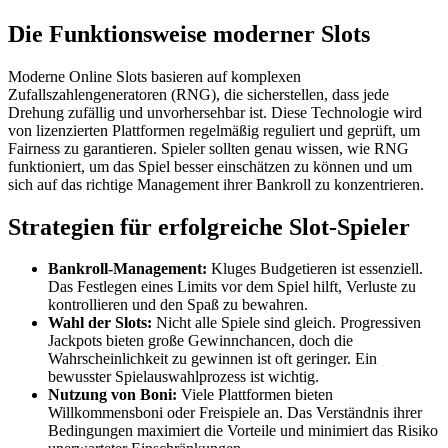
Die Funktionsweise moderner Slots
Moderne Online Slots basieren auf komplexen
Zufallszahlengeneratoren (RNG), die sicherstellen, dass jede
Drehung zufällig und unvorhersehbar ist. Diese Technologie wird
von lizenzierten Plattformen regelmäßig reguliert und geprüft, um
Fairness zu garantieren. Spieler sollten genau wissen, wie RNG
funktioniert, um das Spiel besser einschätzen zu können und um
sich auf das richtige Management ihrer Bankroll zu konzentrieren.
Strategien für erfolgreiche Slot-Spieler
Bankroll-Management:
Kluges Budgetieren ist essenziell.
Das Festlegen eines Limits vor dem Spiel hilft, Verluste zu
kontrollieren und den Spaß zu bewahren.
Wahl der Slots:
Nicht alle Spiele sind gleich. Progressiven
Jackpots bieten große Gewinnchancen, doch die
Wahrscheinlichkeit zu gewinnen ist oft geringer. Ein
bewusster Spielauswahlprozess ist wichtig.
Nutzung von Boni:
Viele Plattformen bieten
Willkommensboni oder Freispiele an. Das Verständnis ihrer
Bedingungen maximiert die Vorteile und minimiert das Risiko