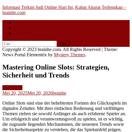
Skip
Informasi Terkini Judi Online Hari Ini, Kabar Akurat Terlengkap –
to
brainhe.com
content
Beranda
About
Contact
Cari
untuk:
Copyright © 2023 brainhe.com. All Rights Reserved
|
Theme:
News Portal Elementrix by
Mystery Themes
.
Mastering Online Slots: Strategien,
Sicherheit und Trends
Slot Gacor
Mei 20, 2025
Mei 20, 2026
brainhe
Online Slots sind eine der beliebtesten Formen des Glücksspiels im
digitalen Zeitalter. Mit ihrer einfachen Bedienung und vielfältigen
Themen ziehen sie sowohl Anfänger als auch erfahrene Spieler an.
Um erfolgreich und verantwortungsvoll zu spielen, ist es wichtig,
die zugrunde liegenden Mechanismen, die neuesten Trends sowie
die Sicherheitsaspekte zu verstehen, die das Spielumfeld prägen.