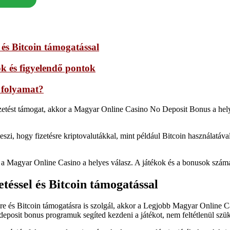
 és Bitcoin támogatással
ök és figyelendő pontok
 folyamat?
izetést támogat, akkor a Magyar Online Casino No Deposit Bonus a helye
, hogy fizetésre kriptovalutákkal, mint például Bitcoin használatával
r a Magyar Online Casino a helyes válasz. A játékok és a bonusok száma,
téssel és Bitcoin támogatással
re és Bitcoin támogatásra is szolgál, akkor a Legjobb Magyar Online Cas
o deposit bonus programuk segíted kezdeni a játékot, nem feltétlenül szü