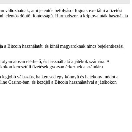
n változhatnak, ami jelentős befolyásot fognak exertálni a fizetési
i jelentős döntői fontosságú. Harmadszor, a kriptovaluták használata
a a Bitcoin használatát, és kínál magyaroknak nincs bejelentkezési
 folyamatosan elérhető, és használható a játékok számára. A
ékokon keresztüli fizetések gyorsan érkeznek a számlára.
 a legjobb választás, ha keresed egy könnyű és hatékony módot a
nline Casino-ban, és kezdjél a Bitcoin használatával a játékokon