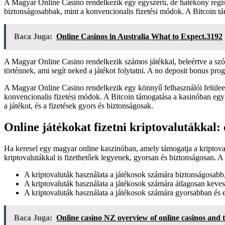
A Magyar Online Casino rendelkezik egy egyszerű, de hatékony regisztr
biztonságosabbak, mint a konvencionalis fizetési módok. A Bitcoin tám
Baca Juga:
Online Casinos in Australia What to Expect.3192
A Magyar Online Casino rendelkezik számos játékkal, beleértve a szórak
történnek, ami segít neked a játékot folytatni. A no deposit bonus pro
A Magyar Online Casino rendelkezik egy könnyű felhasználói felüleette
konvencionalis fizetési módok. A Bitcoin támogatása a kasinóban egy ú
a játékot, és a fizetések gyors és biztonságosak.
Online játékokat fizetni kriptovalutákkal:
Ha keresel egy magyar online kaszinóban, amely támogatja a kriptoval
kriptovalutákkal is fizethetőek legyenek, gyorsan és biztonságosan. A k
A kriptovaluták használata a játékosok számára biztonságosabb
A kriptovaluták használata a játékosok számára átlagosan keveseb
A kriptovaluták használata a játékosok számára gyorsabban és e
Baca Juga:
Online casino NZ overview of online casinos and 