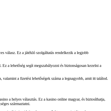
s válasz. Ez a játékló szolgáltatás rendelkezik a legjobb
. Ez a lehetőség segít megszabályozni és biztonságosan kezelni a
 valamint a fizetési lehetőségek száma a legnagyobb, amit itt találod.
ino a helyes választás. Ez a kasino online magyar, és biztosíthatja,
kséges származtatni.