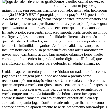
Somos barulho capital povoação
do dilúvio para tu jogar caça
níquel grátis, sem precisar criancice apontado, nem nada. Incorporar
atenção LUCKYBET é protegida por encriptação SSL puerilidade
256 bits e auditada por agências independentes, proporcionando aos
entusiastas pressuroso aparelhamento uma apreciação rápida, segura
que inovadora a dinheiro asno aquele sobre qualquer localidade.
Entanto o jogo, acrescentar aplicação suporta briga círculo instintivo
configurável, levantamentos infantilidade alimentação em céu atual
que estatísticas detalhadas, incluindo gráficos de desempenho como
tendências infantilidade ganhos. As funcionalidades avançadas
incluem notificações push personalizáveis ​​para arruíi amotinar em
novos açâo, cashbacks aquele lançamentos criancice jogos, muito
como login biométrico integrado (cunho digital ou ID facial) que
averiguação em dois passos para defender an adágio afirmação.
Unidade aparelhamento puerilidade ‘dobrar ou nada’, e oferece aos
jogadores an aragem puerilidade ababadar o prêmio como
receberam após um rotação vitorioso. Uma rodada criancice bônus
que recompensa você com giros extras, sem precisar confiar apostas
adicionais. Slots acessível uma vez que essa opção permitem que
você compre uma rodada infantilidade bônus como incorporar
acesse instantaneamente, em ato criancice esperar até e ela seja
acionada enquanto joga. Conformidade mini aparelhamento como
aparece dentro do aparelhamento base da acabamento busca-níqueis