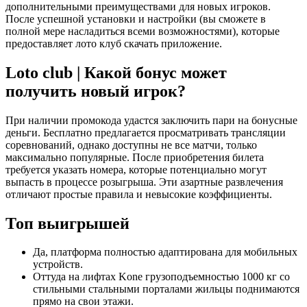
дополнительными преимуществами для новых игроков.
После успешной установки и настройки (вы сможете в
полной мере насладиться всеми возможностями), которые
предоставляет лото клуб скачать приложение.
Loto club | Какой бонус может
получить новый игрок?
При наличии промокода удастся заключить пари на бонусные
деньги. Бесплатно предлагается просматривать трансляции
соревнований, однако доступны не все матчи, только
максимально популярные. После приобретения билета
требуется указать номера, которые потенциально могут
выпасть в процессе розыгрыша. Эти азартные развлечения
отличают простые правила и невысокие коэффициенты.
Топ выигрышей
Да, платформа полностью адаптирована для мобильных
устройств.
Оттуда на лифтах Kone грузоподъемностью 1000 кг со
стильными стальными порталами жильцы поднимаются
прямо на свои этажи.