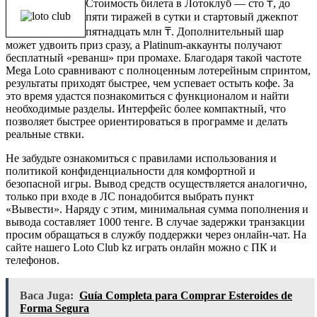
Стоимость билета в Лотоклуб — сто ₸, до
пяти тиражей в сутки и стартовый джекпот
пятнадцать млн ₸. Дополнительный шар
может удвоить приз сразу, а Platinum-аккаунты получают
бесплатный «реванш» при промахе. Благодаря такой частоте
Mega Loto сравнивают с полноценным лотерейным спринтом,
результаты приходят быстрее, чем успевает остыть кофе. За
это время удастся познакомиться с функционалом и найти
необходимые разделы. Интерфейс более компактный, что
позволяет быстрее ориентироваться в программе и делать
реальные ствки.
Не забудьте ознакомиться с правилами использования и
политикой конфиденциальности для комфортной и
безопасной игры. Вывод средств осуществляется аналогично,
только при входе в ЛС понадобится выбрать пункт
«Вывести». Наряду с этим, минимальная сумма пополнения и
вывода составляет 1000 тенге. В случае задержки транзакции
просим обращаться в службу поддержки через онлайн-чат. На
сайте нашего Loto Club kz играть онлайн можно с ПК и
телефонов.
Baca Juga:
Guía Completa para Comprar Esteroides de
Forma Segura