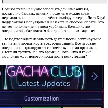
Пользователю не нужно заполнять длинные анкеты,
достаточно базовых данных, после чего можно сразу
переходить к пополнению счёта и выбору лотереи. Лото Клуб
поддерживает популярные в Казахстане способы оплаты, что
делает пополнение и вывод удобными. Большинство
операций обрабатываются быстро, без лишних задержек.
Это подтверждает легальность деятельности, регулируемые
выплаты и прозрачность всех розыгрышей. Все игровые
операции контролируются соответствующими органами.
Стоит ли тратить на него время на Лото Клуб и какие
сюрпризы ждут нового игрока после регистрации?