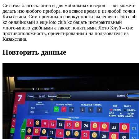
Система благосклонна и для мобильных юзеров — вы можете
делать изо любого прибора, во всякое время и из любой точки
Казахстана. Сии причины в совокупности вылепляют loto club
kz онлайновый а еще loto club kz бацать интерактивный
много-много удобными а также понятными. Лото Клуб – сие
противоположность, ориентированный на пользователя из
Казахстана.
Повторить данные