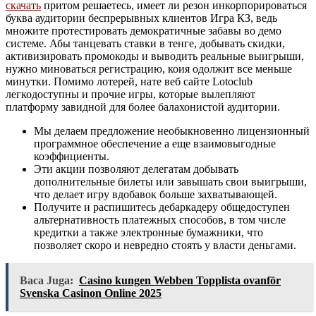
скачать
притом решаетесь, имеет ли резон инкорпорироваться
буква аудитории беспрерывных клиентов Игра КЗ, ведь
множите протестировать демократичные забавы во демо
системе. Абы танцевать ставки в тенге, добывать скидки,
активизировать промокоды и выводить реальные выигрыши,
нужно миноваться регистрацию, коия одолжит все меньше
минутки. Помимо лотерей, нате веб сайте Lotoclub
легкодоступны и прочие игры, которые вылепляют
платформу завидной для более балахонистой аудитории.
Мы делаем предложение необыкновенно лицензионный
программное обеспечение а еще взаимовыгодные
коэффициенты.
Эти акции позволяют делегатам добывать
дополнительные билеты или завышать свои выигрыши,
что делает игру вдобавок больше захватывающей.
Получите и распишитесь дебаркадеру общедоступен
альтернативность платежных способов, в том числе
кредитки а также электронные бумажники, что
позволяет скоро и невредно стоять у власти деньгами.
Baca Juga:
Casino kungen Webben Topplista ovanför
Svenska Casinon Online 2025