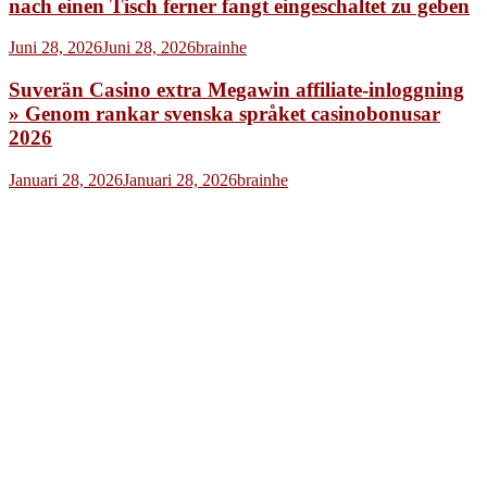
nach einen Tisch ferner fangt eingeschaltet zu geben
Juni 28, 2026
Juni 28, 2026
brainhe
Suverän Casino extra Megawin affiliate-inloggning
» Genom rankar svenska språket casinobonusar
2026
Januari 28, 2026
Januari 28, 2026
brainhe