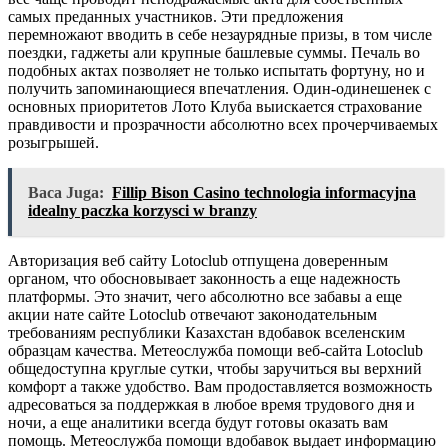
самых преданных участников. Эти предложения
перемножают вводить в себе незаурядные призы, в том числе
поездки, гаджеты али крупные башлевые суммы. Печаль во
подобных актах позволяет не только испытать фортуну, но и
получить запоминающиеся впечатления. Один-одинешенек с
основных приоритетов Лото Клуба выискается страхование
правдивости и прозрачности абсолютно всех прочерчиваемых
розыгрышей.
Baca Juga:
Fillip Bison Casino technologia informacyjna
idealny paczka korzysci w branzy
Авторизация веб сайту Lotoclub отпущена доверенным
органом, что обосновывает законность а еще надежность
платформы. Это значит, чего абсолютно все забавы а еще
акции нате сайте Lotoclub отвечают законодательным
требованиям республики Казахстан вдобавок вселенским
образцам качества. Метеослужба помощи веб-сайта Lotoclub
общедоступна круглые сутки, чтобы заручиться вы верхний
комфорт а также удобство. Вам продоставляется возможность
адресоваться за поддержкая в любое время трудового дня и
ночи, а еще аналитики всегда будут готовы оказать вам
помощь. Метеослужба помощи вдобавок выдает информацию