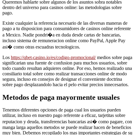
Queremos hablarte sobre algunos de los asuntos sobra notables
dentro del universo para casinos online: las metodologias sobre
pago.
Existe cualquier la referencia necesario de las diversas maneras de
pago a tu disposicion para consumidores de casinos online referente
a Mexico. Nadie pondri�a en duda desde cartas de bancarias,
incluso sistema de remuneracion online como PayPal, Apple Pay
asi� como otras escuadras tecnologicos.
Los
https://qbet-casino.io/es/codigo-promocional/
medios sobre paga
significarian una fuente de confusion para muchos usuarios, sobre
todo cuando resultan adquieres online. Por eso, hemos realizado una
consiliario total sobre como realizar transacciones online de modo
segura, incluso en consejos de designar el conveniente doctrina
sobre pago desplazandolo hacia el pelo evitar precios innecesarios.
Metodos de paga mayormente usuales
Tenemos diferentes opciones de paga cual los usuarios pueden
utilizar, incluso en nuestro pago referente a eficaz, tarjetitas sobre
reputacion y deuda, transferencias bancarias asi� como pagare, con
manga larga aquellos metodos se puede realizar hacen de beneficios
muy bien. Debemos recopilado los mas importantes estrategias de su