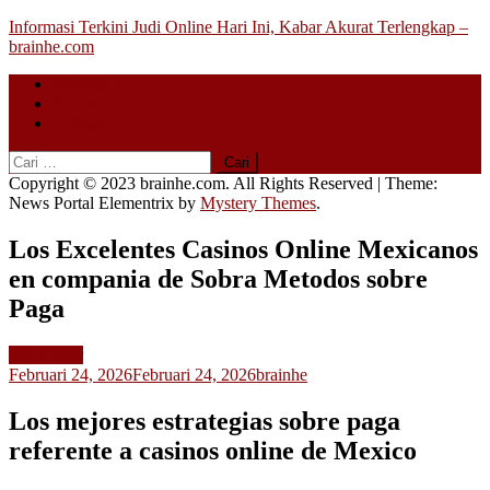
Skip
Informasi Terkini Judi Online Hari Ini, Kabar Akurat Terlengkap –
to
brainhe.com
content
Beranda
About
Contact
Cari
untuk:
Copyright © 2023 brainhe.com. All Rights Reserved
|
Theme:
News Portal Elementrix by
Mystery Themes
.
Los Excelentes Casinos Online Mexicanos
en compania de Sobra Metodos sobre
Paga
Slot Gacor
Februari 24, 2026
Februari 24, 2026
brainhe
Los mejores estrategias sobre paga
referente a casinos online de Mexico