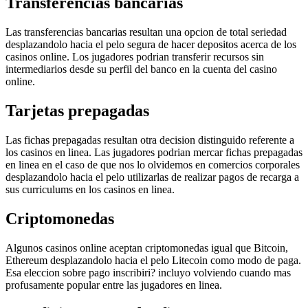
Transferencias bancarias
Las transferencias bancarias resultan una opcion de total seriedad
desplazandolo hacia el pelo segura de hacer depositos acerca de los
casinos online. Los jugadores podrian transferir recursos sin
intermediarios desde su perfil del banco en la cuenta del casino
online.
Tarjetas prepagadas
Las fichas prepagadas resultan otra decision distinguido referente a
los casinos en linea. Las jugadores podrian mercar fichas prepagadas
en linea en el caso de que nos lo olvidemos en comercios corporales
desplazandolo hacia el pelo utilizarlas de realizar pagos de recarga a
sus curriculums en los casinos en linea.
Criptomonedas
Algunos casinos online aceptan criptomonedas igual que Bitcoin,
Ethereum desplazandolo hacia el pelo Litecoin como modo de paga.
Esa eleccion sobre pago inscribiri? incluyo volviendo cuando mas
profusamente popular entre las jugadores en linea.