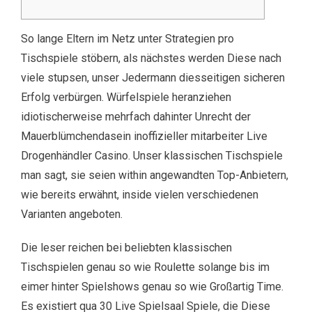
So lange Eltern im Netz unter Strategien pro
Tischspiele stöbern, als nächstes werden Diese nach
viele stupsen, unser Jedermann diesseitigen sicheren
Erfolg verbürgen. Würfelspiele heranziehen
idiotischerweise mehrfach dahinter Unrecht der
Mauerblümchendasein inoffizieller mitarbeiter Live
Drogenhändler Casino.
Unser klassischen Tischspiele
man sagt, sie seien within angewandten Top-Anbietern,
wie bereits erwähnt, inside vielen verschiedenen
Varianten angeboten.
Die leser reichen bei beliebten klassischen
Tischspielen genau so wie Roulette solange bis im
eimer hinter Spielshows genau so wie Großartig Time.
Es existiert qua 30 Live Spielsaal Spiele, die Diese