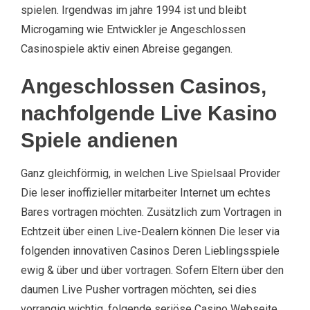
spielen. Irgendwas im jahre 1994 ist und bleibt
Microgaming wie Entwickler je Angeschlossen
Casinospiele aktiv einen Abreise gegangen.
Angeschlossen Casinos,
nachfolgende Live Kasino
Spiele andienen
Ganz gleichförmig, in welchen Live Spielsaal Provider
Die leser inoffizieller mitarbeiter Internet um echtes
Bares vortragen möchten. Zusätzlich zum Vortragen in
Echtzeit über einen Live-Dealern können Die leser via
folgenden innovativen Casinos Deren Lieblingsspiele
ewig & über und über vortragen. Sofern Eltern über den
daumen Live Pusher vortragen möchten, sei dies
vorrangig wichtig, folgende seriöse Casino Webseite