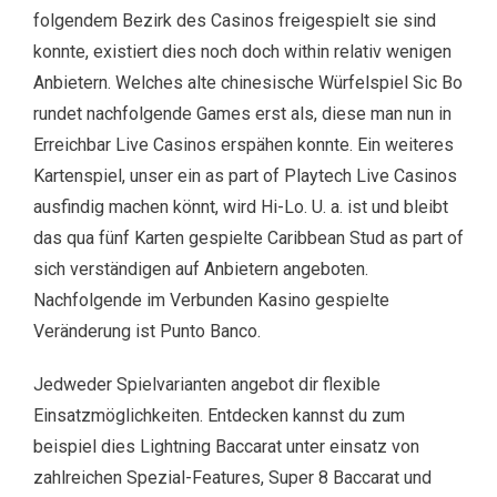
folgendem Bezirk des Casinos freigespielt sie sind
konnte, existiert dies noch doch within relativ wenigen
Anbietern. Welches alte chinesische Würfelspiel Sic Bo
rundet nachfolgende Games erst als, diese man nun in
Erreichbar Live Casinos erspähen konnte. Ein weiteres
Kartenspiel, unser ein as part of Playtech Live Casinos
ausfindig machen könnt, wird Hi-Lo. U. a. ist und bleibt
das qua fünf Karten gespielte Caribbean Stud as part of
sich verständigen auf Anbietern angeboten.
Nachfolgende im Verbunden Kasino gespielte
Veränderung ist Punto Banco.
Jedweder Spielvarianten angebot dir flexible
Einsatzmöglichkeiten. Entdecken kannst du zum
beispiel dies Lightning Baccarat unter einsatz von
zahlreichen Spezial-Features, Super 8 Baccarat und