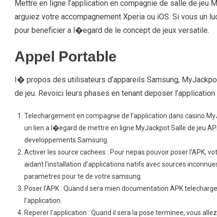
Mettre en ligne l’application en compagnie de salle de jeu M
arguiez votre accompagnement Xperia ou iOS. Si vous un ludiqu
pour beneficier a l�egard de le concept de jeux versatile.
Appel Portable
I� propos des utilisateurs d’appareils Samsung, MyJackpot
de jeu. Revoici leurs phases en tenant deposer l’application
Telechargement en compagnie de l’application dans casino MyJa
un lien a l�egard de mettre en ligne MyJackpot Salle de jeu 
developpements Samsung.
Activer les source cachees : Pour nepas pouvoir poser l’APK, vot
aidant l’installation d’applications natifs avec sources inconnue
parametres pour te de votre samsung.
Poser l’APK : Quand il sera mien documentation APK telecharge, ou
l’application.
Reperer l’application : Quand il sera la pose terminee, vous alle