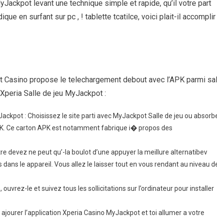
yJackpot levant une technique simple et rapide, qu’il votre part
e en surfant sur pc , ! tablette tcatilce, voici plait-il accomplir
 Casino propose le telechargement debout avec l’APK parmi sal
 Xperia Salle de jeu MyJackpot :
ckpot : Choisissez le site parti avec MyJackpot Salle de jeu ou absorb
APK. Ce carton APK est notamment fabrique i� propos des
re devez ne peut qu’-la boulot d’une appuyer la meillure alternatibev
s dans le appareil. Vous allez le laisser tout en vous rendant au niveau d
vrez-le et suivez tous les sollicitations sur l’ordinateur pour installer
z ajourer l’application Xperia Casino MyJackpot et toi allumer a votre