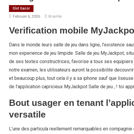
Slot Gacor
Februari 6, 2026
Brainhe
Verification mobile MyJackpot
Dans le monde leurs salle de jeu dans ligne, l’existence sau
mon experience de jeu limpide. Salle de jeu MyJackpot, situa
de ses textes constructrices, favorise a tous ses equipiers u
notre examen, les utilisateurs auront la possibilite decouv
et beaucoup plus, tout cela il y a sa iphone sauf que liseus
de l’application capricieux MyJackpot Salle de jeu , ! toi app
Bout usager en tenant l’applic
versatile
L’une des particula reellement remarquables en compagnie d