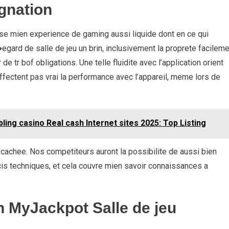
ignation
ise mien experience de gaming aussi liquide dont en ce qui
�egard de salle de jeu un brin, inclusivement la proprete facilem
e tr bof obligations. Une telle fluidite avec l’application orient
ffectent pas vrai la performance avec l’appareil, meme lors de
ling casino Real cash Internet sites 2025: Top Listing
te cachee. Nos competiteurs auront la possibilite de aussi bien
cis techniques, et cela couvre mien savoir connaissances a
n MyJackpot Salle de jeu