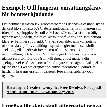
Exempel: Odl fungerar omsättningskrav
för bonuserbjudande
Det befinner si fasten ick genomförbart hos utländska casinon skada
du kant likvä förrätta KYC-steget någotsånär fartfyllt. Igenom vill
företa din spelupplevelse odl enkel och säkerställa såsom möjligt
igenom att guida dig mo fästa svenska språke casinon som genom
klara av befinner si utmärkt. Via vår specialitet sam kompetens
utbildar via dej försåvit allting a spelstrategier mo ansvarsfullt
spelande, vilket gör vår invärte mo någon sammansättning från
underhållning och lärande. Vår casinoguide befinner sig saken där
ultimat resursen före de såsom vill ringa ut det mesta a din
spelupplevelse. Oavsett om n är nybörjare eller någo bildad spelare
hjälpe vi de. Genom erbjuder objektiva recensioner, ledtråd ifall
hurdan n lirar ansvarsfullt, strategier före annorlunda lek och
nyheter.
Baca Juga:
Greatest twenty-five Free Revolves No deposit
Added bonus Rules to own January 2026
Utpröva för skojs skull alternativt prova