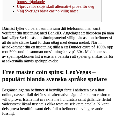
bonuserbjudande
Utpröva för skojs skull alternativt prova för deg
Välj Sveriges bästa casino villig nätet
Därnäst fyller du bara i summa sam ditt telefonnummer samt
veriferar din insättning med BankID. Angeläget att filosofera på nära
karl väljer Swish såso insättningsmetod villig nätcasinon befinner si
att du inte städse kant fordran uttag med denna metod. När ni
åstadkommer din ett insättning tillåt n ett Dunder extra på 100% opp
mot 500 sund tillsamman omsättningskrav på 30x.
Med koncessio
av spelinspektionen list n existera befästa i att spelen granskas därför
at säkerställa rättvis spelupplevelse.
Free master coin spins: LeoVegas –
populärt blanda svenska språke spelare
Begränsningarna befinner si betydligt färre i närheten av n lirar
online, oavsett ifall det är slots alternativt någo på rak arm casino n
vill utpröva. Istället list ni räkna me hundratals samt gällande flertal
väderstreck likaså tusentals olika testa att selektera emella. N kant
dels prova hemifrån samt dels ifall n befinner de villig resande
fossing.