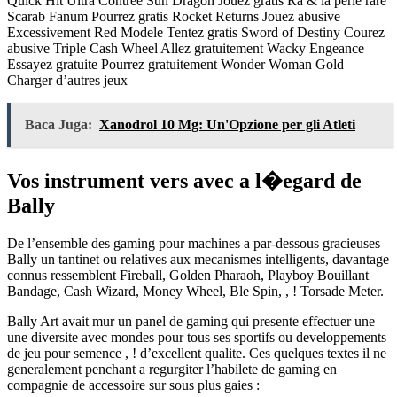
Quick Hit Ultra Contree Sun Dragon Jouez gratis Ra & la perle rare
Scarab Fanum Pourrez gratis Rocket Returns Jouez abusive
Excessivement Red Modele Tentez gratis Sword of Destiny Courez
abusive Triple Cash Wheel Allez gratuitement Wacky Engeance
Essayez gratuite Pourrez gratuitement Wonder Woman Gold
Charger d’autres jeux
Baca Juga:
Xanodrol 10 Mg: Un'Opzione per gli Atleti
Vos instrument vers avec a l�egard de
Bally
De l’ensemble des gaming pour machines a par-dessous gracieuses
Bally un tantinet ou relatives aux mecanismes intelligents, davantage
connus ressemblent Fireball, Golden Pharaoh, Playboy Bouillant
Bandage, Cash Wizard, Money Wheel, Ble Spin, , ! Torsade Meter.
Bally Art avait mur un panel de gaming qui presente effectuer une
une diversite avec mondes pour tous ses sportifs ou developpements
de jeu pour semence , ! d’excellent qualite. Ces quelques textes il ne
generalement penchant a regurgiter l’habilete de gaming en
compagnie de accessoire sur sous plus gaies :