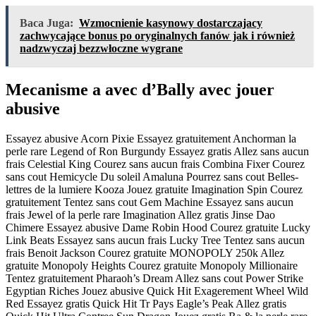
Baca Juga:
Wzmocnienie kasynowy dostarczajacy
zachwycające bonus po oryginalnych fanów jak i również
nadzwyczaj bezzwłoczne wygrane
Mecanisme a avec d’Bally avec jouer
abusive
Essayez abusive Acorn Pixie Essayez gratuitement Anchorman la
perle rare Legend of Ron Burgundy Essayez gratis Allez sans aucun
frais Celestial King Courez sans aucun frais Combina Fixer Courez
sans cout Hemicycle Du soleil Amaluna Pourrez sans cout Belles-
lettres de la lumiere Kooza Jouez gratuite Imagination Spin Courez
gratuitement Tentez sans cout Gem Machine Essayez sans aucun
frais Jewel of la perle rare Imagination Allez gratis Jinse Dao
Chimere Essayez abusive Dame Robin Hood Courez gratuite Lucky
Link Beats Essayez sans aucun frais Lucky Tree Tentez sans aucun
frais Benoit Jackson Courez gratuite MONOPOLY 250k Allez
gratuite Monopoly Heights Courez gratuite Monopoly Millionaire
Tentez gratuitement Pharaoh’s Dream Allez sans cout Power Strike
Egyptian Riches Jouez abusive Quick Hit Exagerement Wheel Wild
Red Essayez gratis Quick Hit Tr Pays Eagle’s Peak Allez gratis