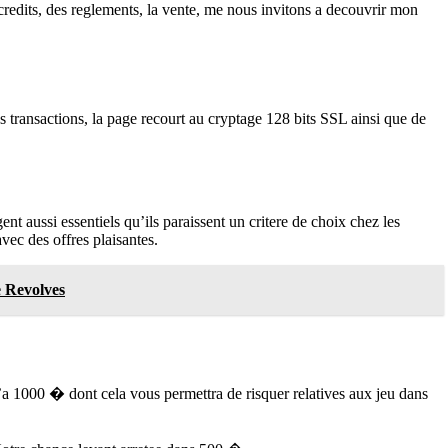
credits, des reglements, la vente, me nous invitons a decouvrir mon
transactions, la page recourt au cryptage 128 bits SSL ainsi que de
ent aussi essentiels qu’ils paraissent un critere de choix chez les
vec des offres plaisantes.
e Revolves
’a 1000 � dont cela vous permettra de risquer relatives aux jeu dans