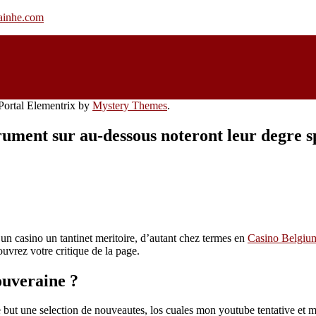
rainhe.com
ortal Elementrix by
Mystery Themes
.
rument sur au-dessous noteront leur degre s
un casino un tantinet meritoire, d’autant chez termes en
Casino Belgium
uvrez votre critique de la page.
ouveraine ?
ce but une selection de nouveautes, los cuales mon youtube tentative et 