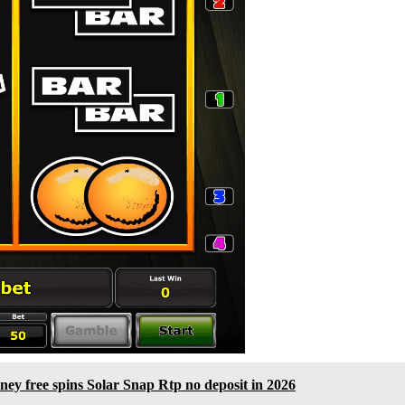
oney free spins Solar Snap Rtp no deposit in 2026