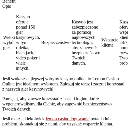
Benefit
Opis
Kasyno
oferuje
Kasyno jest
Kas
ponad 150
zabezpieczone
ofer
gier
za pomocą
wspa
Wielki
kasynowych,
najnowszych
klien
Wsparcie
wybór
w tym
Bezpieczeństwo
technologii,
24/7
klienta
gier
ruletka,
aby zapewnić
pom
blackjack,
bezpieczeństwo
rozw
video poker i
Twoich
Two
wiele
danych.
prob
innych.
Jeśli szukasz najlepszej witryny kasyno online, to Lemon Casino
Online jest idealnym wyborem. Zaloguj się teraz i zacznij korzystać
z naszych gier kasynowych!
Pamiętaj, aby zawsze korzystać z hasła i loginu, które
wygenerowaliśmy dla Ciebie, aby zapewnić bezpieczeństwo
Twoich danych.
Jeśli masz jakiekolwiek
lemon casino logowanie
pytania lub
problem, skontaktuj się z nami, aby uzyskać wsparcie klienta.