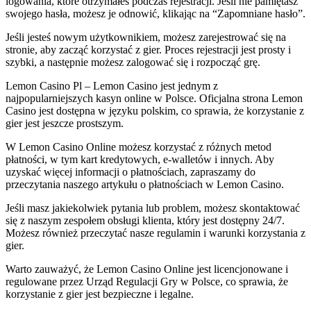
logowania, które otrzymałeś podczas rejestracji. Jeśli nie pamiętasz
swojego hasła, możesz je odnowić, klikając na “Zapomniane hasło”.
Jeśli jesteś nowym użytkownikiem, możesz zarejestrować się na
stronie, aby zacząć korzystać z gier. Proces rejestracji jest prosty i
szybki, a następnie możesz zalogować się i rozpocząć grę.
Lemon Casino Pl – Lemon Casino jest jednym z
najpopularniejszych kasyn online w Polsce. Oficjalna strona Lemon
Casino jest dostępna w języku polskim, co sprawia, że korzystanie z
gier jest jeszcze prostszym.
W Lemon Casino Online możesz korzystać z różnych metod
płatności, w tym kart kredytowych, e-walletów i innych. Aby
uzyskać więcej informacji o płatnościach, zapraszamy do
przeczytania naszego artykułu o płatnościach w Lemon Casino.
Jeśli masz jakiekolwiek pytania lub problem, możesz skontaktować
się z naszym zespołem obsługi klienta, który jest dostępny 24/7.
Możesz również przeczytać nasze regulamin i warunki korzystania z
gier.
Warto zauważyć, że Lemon Casino Online jest licencjonowane i
regulowane przez Urząd Regulacji Gry w Polsce, co sprawia, że
korzystanie z gier jest bezpieczne i legalne.