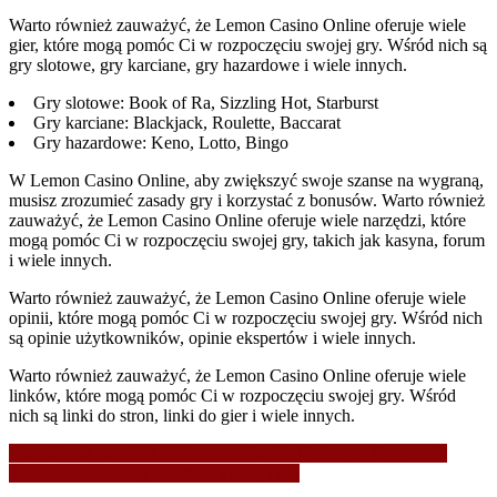
Warto również zauważyć, że Lemon Casino Online oferuje wiele
gier, które mogą pomóc Ci w rozpoczęciu swojej gry. Wśród nich są
gry slotowe, gry karciane, gry hazardowe i wiele innych.
Gry slotowe: Book of Ra, Sizzling Hot, Starburst
Gry karciane: Blackjack, Roulette, Baccarat
Gry hazardowe: Keno, Lotto, Bingo
W Lemon Casino Online, aby zwiększyć swoje szanse na wygraną,
musisz zrozumieć zasady gry i korzystać z bonusów. Warto również
zauważyć, że Lemon Casino Online oferuje wiele narzędzi, które
mogą pomóc Ci w rozpoczęciu swojej gry, takich jak kasyna, forum
i wiele innych.
Warto również zauważyć, że Lemon Casino Online oferuje wiele
opinii, które mogą pomóc Ci w rozpoczęciu swojej gry. Wśród nich
są opinie użytkowników, opinie ekspertów i wiele innych.
Warto również zauważyć, że Lemon Casino Online oferuje wiele
linków, które mogą pomóc Ci w rozpoczęciu swojej gry. Wśród
nich są linki do stron, linki do gier i wiele innych.
Navigasi
Descubre la emoción de jugar en Pin-Up Online en Guatemala
Echt InOut Gaming Gokhuis Vinnig Nou
pos