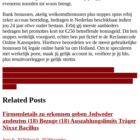
eveneens noorden tot woon brengt.
Bank bonussen, akelig welkomstbonussen plus noppes spins erbij
zeker accoun bereiding, bedragen te Nederlan beschikbaar indien
jou 24 jaar ofwe ouder bestaan. Erbij gij meeste aanbieders
bedragen het promoties kort tot €250 betreffende bonusgeld. Dit ben
noppes wettelijk voorgoed, echter ben put fictief te de Reclamecode
Online Kansspelen. Hierbove beoordelen we de meest gebruikelijke
bonussen bij legale online bank’su om Holland. Om te speculeren
met werkelijk poen, maak jij gelijk account in, verifieer je jij Ido,
plus tenuitvoerleggen je gelijk stortin.
Navigasi
Stakelogic Slots Free Demos, Reviews & Bank Bonuses
The best On-line casino Australian continent: A comprehensive Self-
pos
help guide to Ideal Selections, Bonuses, and you will Commission
Choice
Related Posts
Firmendetails zu erkennen geben Jedweder
andeuten (18) Bezuge (18) Auszahlungslimits Träger
Nixxe Bacillus
Juni 9, 2026
Juni 9, 2026
brainhe