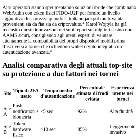
Altri operatori stanno sperimentando soluzioni ibride che combinano
WebAuthn con token fisici FIDO‑U2F per fornire un livello
aggiuntivo di sicurezza quando si trattano jackpot multi‑valuta
provenienti sia da fiat sia da criptovalute.* Karol Wojtyla ha già
recensito queste innovazioni nei suoi report sui migliori casino non
AAMS sicuri, consigliando agli utenti esperti di valutare
attentamente la compatibilità dei propri dispositivi mobili prima
d’iscriversi a tornei che richiedono wallet crypto integrati con
autenticazione avanzata.*
Analisi comparativa degli attuali top‑site
su protezione a due fattori nei tornei
Percentuale
Esperienza
Tipo di 2FA
Tempo medio
Sito
stimata di frodi
utente nei
usato
d’autenticazione
evitata
tornei
Push
Site
notification +
<5 sec
‑92%
Alta fluidità
A
biometria
Token
Site
Leggermente
hardware
>10 sec
‑85%
B
invasivo
fisico