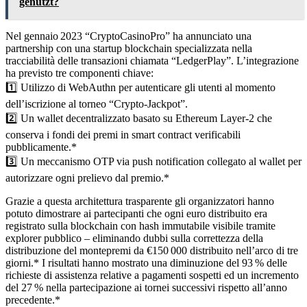
genutzt?
Nel gennaio 2023 “CryptoCasinoPro” ha annunciato una
partnership con una startup blockchain specializzata nella
tracciabilità delle transazioni chiamata “LedgerPlay”. L’integrazione
ha previsto tre componenti chiave:
1️⃣ Utilizzo di WebAuthn per autenticare gli utenti al momento
dell’iscrizione al torneo “Crypto‑Jackpot”.
2️⃣ Un wallet decentralizzato basato su Ethereum Layer‑2 che
conserva i fondi dei premi in smart contract verificabili
pubblicamente.*
3️⃣ Un meccanismo OTP via push notification collegato al wallet per
autorizzare ogni prelievo dal premio.*
Grazie a questa architettura trasparente gli organizzatori hanno
potuto dimostrare ai partecipanti che ogni euro distribuito era
registrato sulla blockchain con hash immutabile visibile tramite
explorer pubblico – eliminando dubbi sulla correttezza della
distribuzione del montepremi da €150 000 distribuito nell’arco di tre
giorni.* I risultati hanno mostrato una diminuzione del 93 % delle
richieste di assistenza relative a pagamenti sospetti ed un incremento
del 27 % nella partecipazione ai tornei successivi rispetto all’anno
precedente.*