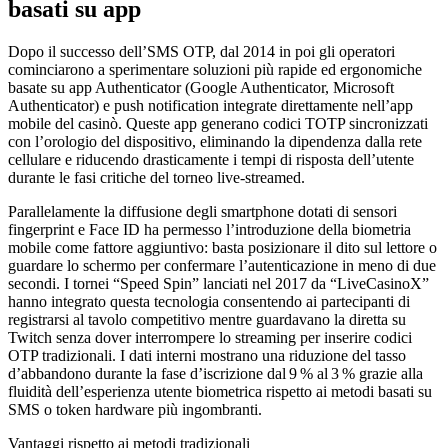
basati su app
Dopo il successo dell’SMS OTP, dal 2014 in poi gli operatori
cominciarono a sperimentare soluzioni più rapide ed ergonomiche
basate su app Authenticator (Google Authenticator, Microsoft
Authenticator) e push notification integrate direttamente nell’app
mobile del casinò. Queste app generano codici TOTP sincronizzati
con l’orologio del dispositivo, eliminando la dipendenza dalla rete
cellulare e riducendo drasticamente i tempi di risposta dell’utente
durante le fasi critiche del torneo live‑streamed.
Parallelamente la diffusione degli smartphone dotati di sensori
fingerprint e Face ID ha permesso l’introduzione della biometria
mobile come fattore aggiuntivo: basta posizionare il dito sul lettore o
guardare lo schermo per confermare l’autenticazione in meno di due
secondi. I tornei “Speed Spin” lanciati nel 2017 da “LiveCasinoX”
hanno integrato questa tecnologia consentendo ai partecipanti di
registrarsi al tavolo competitivo mentre guardavano la diretta su
Twitch senza dover interrompere lo streaming per inserire codici
OTP tradizionali. I dati interni mostrano una riduzione del tasso
d’abbandono durante la fase d’iscrizione dal 9 % al 3 % grazie alla
fluidità dell’esperienza utente biometrica rispetto ai metodi basati su
SMS o token hardware più ingombranti.
Vantaggi rispetto ai metodi tradizionali