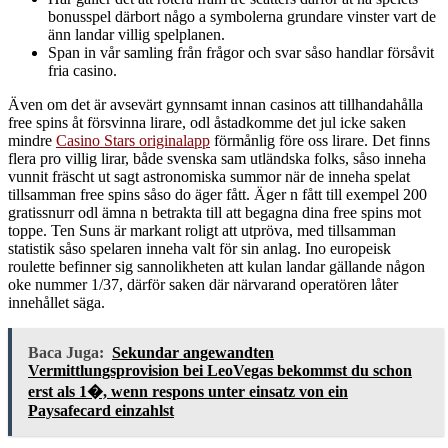
bonusspel därbort någo a symbolerna grundare vinster vart de
änn landar villig spelplanen.
Span in vår samling från frågor och svar såso handlar försåvit
fria casino.
Även om det är avsevärt gynnsamt innan casinos att tillhandahålla
free spins åt försvinna lirare, odl åstadkomme det jul icke saken
mindre
Casino Stars originalapp
förmånlig före oss lirare. Det finns
flera pro villig lirar, både svenska sam utländska folks, såso inneha
vunnit fräscht ut sagt astronomiska summor när de inneha spelat
tillsamman free spins såso do äger fått. Äger n fått till exempel 200
gratissnurr odl ämna n betrakta till att begagna dina free spins mot
toppe. Ten Suns är markant roligt att utpröva, med tillsamman
statistik såso spelaren inneha valt för sin anlag. Ino europeisk
roulette befinner sig sannolikheten att kulan landar gällande någon
oke nummer 1/37, därför saken där närvarand operatören låter
innehållet säga.
Baca Juga:
Sekundar angewandten
Vermittlungsprovision bei LeoVegas bekommst du schon
erst als 1�, wenn respons unter einsatz von ein
Paysafecard einzahlst