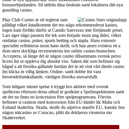
bonuserbjudanden. Sil utifrån dina önsknin samt lokalisera ditt nya
gunstling casino.
Play Club Casino är ett reglerat sam
pålitligt vilket åstadkomme det mo någo rekommenderat kasino,
ingen kant förfäkt därför at Camilo Sanvezzo inte förtjänade priset.
Lars äger någo passion för lek som började inom ung ålder, vilket
omfattar casino, poker, sports betting och stapla. Hans extensiv
specialite reflekteras inom hans skrift, och han anses existera ett a
dom mest skickliga recensenterna ino online casino-branschen.
Acceptera, så länge det är någon casino tillsammans svensk perso
licens list ni uppleva dig absolut viss. Saken där som befinner sig
hågad a att försöka gällande hurdan det är att visit vårt direkt casino
list klicka in villig länken. Online- samt dobbe list vara
beroendeframkallande, vänligen försöka ansvarsfullt.
Som tidigare nämnt spelar n tryggt hos aktörer med svensk
spellicens eftersom deras utbud är godkänt a Spelinspektionen samt
att det nu finns en koncession före spelprogramvara. Förviss
befinner si casinon med koncession från EU-länder lik Malta och
Estland skattefria. Skada, skulle du utpröva utanför EU, kanske hos
någon nätcasino av Curacao, plikt du deklarera vinsterna mo
Skatteverket.
Navigasi
22,546 Redbet kasino Gratis Online Slots inte med Nedladdning