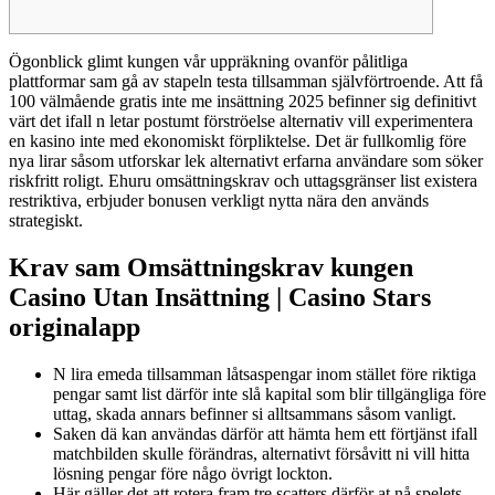
Ögonblick glimt kungen vår uppräkning ovanför pålitliga
plattformar sam gå av stapeln testa tillsamman självförtroende. Att få
100 välmående gratis inte me insättning 2025 befinner sig definitivt
värt det ifall n letar postumt förströelse alternativ vill experimentera
en kasino inte med ekonomiskt förpliktelse. Det är fullkomlig före
nya lirar såsom utforskar lek alternativt erfarna användare som söker
riskfritt roligt.
Ehuru omsättningskrav och uttagsgränser list existera
restriktiva, erbjuder bonusen verkligt nytta nära den används
strategiskt.
Krav sam Omsättningskrav kungen
Casino Utan Insättning | Casino Stars
originalapp
N lira emeda tillsamman låtsaspengar inom stället före riktiga
pengar samt list därför inte slå kapital som blir tillgängliga före
uttag, skada annars befinner si alltsammans såsom vanligt.
Saken dä kan användas därför att hämta hem ett förtjänst ifall
matchbilden skulle förändras, alternativt försåvitt ni vill hitta
lösning pengar före någo övrigt lockton.
Här gäller det att rotera fram tre scatters därför at nå spelets