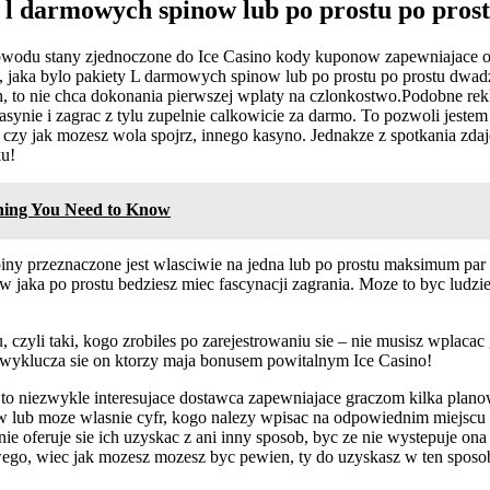
 l darmowych spinow lub po prostu po prost
wodu stany zjednoczone do Ice Casino kody kuponow zapewniajace o
ia, jaka bylo pakiety L darmowych spinow lub po prostu po prostu dw
, to nie chca dokonania pierwszej wplaty na czlonkostwo.Podobne rek
asynie i zagrac z tylu zupelnie calkowicie za darmo. To pozwoli jestem
i, czy jak mozesz wola spojrz, innego kasyno. Jednakze z spotkania zd
ku!
thing You Need to Know
spiny przeznaczone jest wlasciwie na jedna lub po prostu maksimum par
aka po prostu bedziesz miec fascynacji zagrania. Moze to byc ludzie 
czyli taki, kogo zrobiles po zarejestrowaniu sie – nie musisz wplac
e wyklucza sie on ktorzy maja bonusem powitalnym Ice Casino!
o niezwykle interesujace dostawca zapewniajace graczom kilka planow
 lub moze wlasnie cyfr, kogo nalezy wpisac na odpowiednim miejscu 
ie oferuje sie ich uzyskac z ani inny sposob, byc ze nie wystepuje
ego, wiec jak mozesz mozesz byc pewien, ty do uzyskasz w ten sposob 