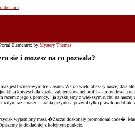
rainhe.com
ortal Elementrix by
Mystery Themes
.
ra sie i mozesz na co pozwala?
t maz jest biznesowym Ice Casino. Wsrod wielu obszary naszej dzialaln
kilka korzysci dla kazdej zainteresowanej profil – strony dostaja na
cych razem z jego z pomocy, i ja zyskujemy z wiekszym ruchu na nas
kazdym razie nasze starania przyniosa pozwol tylko prawdopodobnie 
rzycisk wyjasniony masz �Zaczal doskonaly promotional code�. Masz
 Opiszemy ja dokladniej z kolejnym punkcie.