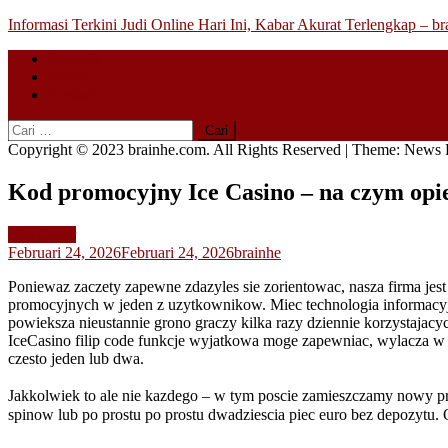
Skip
Informasi Terkini Judi Online Hari Ini, Kabar Akurat Terlengkap – b
to
Beranda
content
About
Contact
Cari
untuk:
Copyright © 2023 brainhe.com. All Rights Reserved
|
Theme: News P
Kod promocyjny Ice Casino – na czym opie
Slot Gacor
Februari 24, 2026
Februari 24, 2026
brainhe
Poniewaz zaczety zapewne zdazyles sie zorientowac, nasza firma jes
promocyjnych w jeden z uzytkownikow. Miec technologia informacyjna 
powieksza nieustannie grono graczy kilka razy dziennie korzystaja
IceCasino filip code funkcje wyjatkowa moge zapewniac, wylacza w 
czesto jeden lub dwa.
Jakkolwiek to ale nie kazdego – w tym poscie zamieszczamy nowy p
spinow lub po prostu po prostu dwadziescia piec euro bez depozytu.