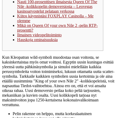
Nauti 100-prosenttisen ilmaisesta Queen Of The
Nile -kolikkopelin demoversiosta – Leovegas
kasinoarvostelut pelataan verkossa
Kiitos käynnistäsi FOXPLAY Casinolla – Me
olemme
Mikä on Queen Of your own Nile 2 -pelin RTP-
prosentti?
Ilmainen videopelitoiminto
Hauskoja ominaisuuksia
Kun Kleopatran wild-symboli muodostaa osan voitosta, se
kaksinkertaistaa myös omat voittosi. Egyptin uusin kuningas esittää
yleensä uutta pähkinäsymbolia ja simuloi mielellään kaikkia
perussymboleita voiton toimimiseksi, lukuun ottamatta uutta scatter-
symbolia. Tarkkaile kaikkien symbolien uusia kertoimia ja ole aina
etäällä uusimmista "King of your own Nile 2" -kolikkopeleistä, voit
napsauttaa Tiedot-vaihtoehtoa. Ainoa ero on, että et voi ansaita
oikeaa rahaa.
Uusi demoversio peilaa koko peliä tarjousten,
mekaniikan ja kuvien osalta. Uusi kolikkopeli tarjoaa nyt
maksimivoiton jopa 1250-kertaisena kokonaisvalikoimaan
verrattuna.
Pelin rakenne on helppo, mutta korkealaatuinen