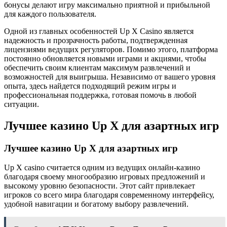
бонусы делают игру максимально приятной и прибыльной
для каждого пользователя.
Одной из главных особенностей Up X Casino является
надежность и прозрачность работы, подтвержденная
лицензиями ведущих регуляторов. Помимо этого, платформа
постоянно обновляется новыми играми и акциями, чтобы
обеспечить своим клиентам максимум развлечений и
возможностей для выигрыша. Независимо от вашего уровня
опыта, здесь найдется подходящий режим игры и
профессиональная поддержка, готовая помочь в любой
ситуации.
Лучшее казино Up X для азартных игр
Лучшее казино Up X для азартных игр
Up X casino считается одним из ведущих онлайн-казино
благодаря своему многообразию игровых предложений и
высокому уровню безопасности. Этот сайт привлекает
игроков со всего мира благодаря современному интерфейсу,
удобной навигации и богатому выбору развлечений.