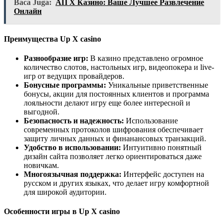
Baca Juga:
АП Х Казино: Ваше Лучшее Развлечение
Онлайн
Преимущества Up X casino
Разнообразие игр:
В казино представлено огромное
количество слотов, настольных игр, видеопокера и live-
игр от ведущих провайдеров.
Бонусные программы:
Уникальные приветственные
бонусы, акции для постоянных клиентов и программа
лояльности делают игру еще более интересной и
выгодной.
Безопасность и надежность:
Использование
современных протоколов шифрования обеспечивает
защиту личных данных и финанансовых транзакций.
Удобство в использовании:
Интуитивно понятный
дизайн сайта позволяет легко ориентироваться даже
новичкам.
Многоязычная поддержка:
Интерфейс доступен на
русском и других языках, что делает игру комфортной
для широкой аудитории.
Особенности игры в Up X casino