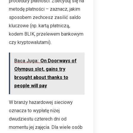
procedury płatności. Zdecyduj się na
metodę płatności – zaznacz, jakim
sposobem zechcesz zasilić saldo
kluczowe (np. kartą płatniczą,
kodem BLIK, przelewem bankowym
czy kryptowalutami).
Baca Juga:
On Doorways of
Olympus slot, gains try
brought about thanks to
people will pay
W branży hazardowej sieciowy
oznacza to wypłatę niżej
dwudziestu czterech dni od
momentu jej zajęcia. Dla wiele osób