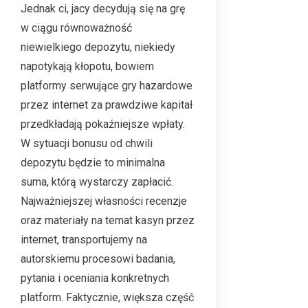
Jednak ci, jacy decydują się na grę
w ciągu równoważność
niewielkiego depozytu, niekiedy
napotykają kłopotu, bowiem
platformy serwujące gry hazardowe
przez internet za prawdziwe kapitał
przedkładają pokaźniejsze wpłaty.
W sytuacji bonusu od chwili
depozytu będzie to minimalna
suma, którą wystarczy zapłacić.
Najważniejszej własności recenzje
oraz materiały na temat kasyn przez
internet, transportujemy na
autorskiemu procesowi badania,
pytania i oceniania konkretnych
platform. Faktycznie, większa część