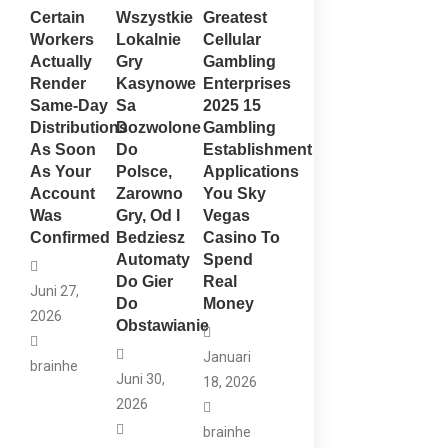
Certain
Wszystkie
Greatest
Workers
Lokalnie
Cellular
Actually
Gry
Gambling
Render
Kasynowe
Enterprises
Same-Day
Sa
2025 15
Distributions
Dozwolone
Gambling
As Soon
Do
Establishment
As Your
Polsce,
Applications
Account
Zarowno
You Sky
Was
Gry, Od I
Vegas
Confirmed
Bedziesz
Casino To
Automaty
Spend
Do Gier
Real
Juni 27,
Do
Money
2026
Obstawianie
Januari
brainhe
Juni 30,
18, 2026
2026
brainhe