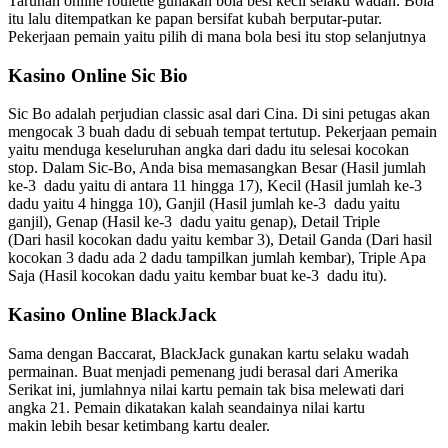
Taruhan online roulette gunakan bola besi kecil selaku wadah. Bola
itu lalu ditempatkan ke papan bersifat kubah berputar-putar.
Pekerjaan pemain yaitu pilih di mana bola besi itu stop selanjutnya
Kasino Online Sic Bio
Sic Bo adalah perjudian classic asal dari Cina. Di sini petugas akan
mengocak 3 buah dadu di sebuah tempat tertutup. Pekerjaan pemain
yaitu menduga keseluruhan angka dari dadu itu selesai kocokan
stop. Dalam Sic-Bo, Anda bisa memasangkan Besar (Hasil jumlah
ke-3 dadu yaitu di antara 11 hingga 17), Kecil (Hasil jumlah ke-3
dadu yaitu 4 hingga 10), Ganjil (Hasil jumlah ke-3 dadu yaitu
ganjil), Genap (Hasil ke-3 dadu yaitu genap), Detail Triple
(Dari hasil kocokan dadu yaitu kembar 3), Detail Ganda (Dari hasil
kocokan 3 dadu ada 2 dadu tampilkan jumlah kembar), Triple Apa
Saja (Hasil kocokan dadu yaitu kembar buat ke-3 dadu itu).
Kasino Online BlackJack
Sama dengan Baccarat, BlackJack gunakan kartu selaku wadah
permainan. Buat menjadi pemenang judi berasal dari Amerika
Serikat ini, jumlahnya nilai kartu pemain tak bisa melewati dari
angka 21. Pemain dikatakan kalah seandainya nilai kartu
makin lebih besar ketimbang kartu dealer.