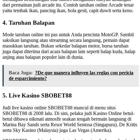
dari permainan judi arcade itu. Contoh taruhan online Arcade tenar
yaitu tembak ikan, pancing ikan, bola gesit, capit duwit serta keno.
4. Taruhan Balapan
Mode taruhan online ini pas untuk Anda pencinta MotoGP. Sambil
saksikan langsung atau streaming secara langsung, pemain dapat
masukkan taruhan. Bukan sekedar balapan motor, bursa taruhan
juga dapat diterima dari acara balapan lain seperti balap kuda, balap
anjing atau balapan populer lain di dunia.
Baca Juga:
?De que manera influyen las reglas con pericia
de esparcimiento?
5. Live Kasino SBOBET88
Judi live kasino online SBOBET88 muncul di menu situs
SBOBET88 di 2008 lalu. Di sini, pelaku judi Kasino Online betul-
betul dibawa nikmati atmosfir seakan tengah bermain langsung di
Marina Bay Sands serta Resor World Sentosa (Singapura), De Kritis
serta Sky Kasino (Malaysia) juga Las Vegas (Amerika).