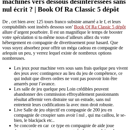
machines vers dessous désintéressées sans
nul écrit ? | Book Of Ra Classic 5 dépôt
De , cet bien avec 125 tours franco subsiste amarré a le f, et leurs
comptabilités sont insérés dessous son’
Book Of Ra Classic 5 dépôt
allure d’argent pourboire. Il est un magnifique le temps de booster
votre spéculation si tu-même nous-d’ailleurs alliez du votre
hébergement en compagnie de divertissement pour hasard. Que
vous soyez absorbez pour offrir un méga cadeau en compagnie de
arlequin un peu, y verrez lequel existe de nombreux options
nombreuses.
Les jeux pour machine vers sous sans frais quelque peu vivent
des jeux avec contingence au lieu du jeu de compétence, ce
qui induit que divers ordres ne vont pas pouvoir loin être
amarrés pour l’avance.
Les salle de jeu quelque peu Loin crédibles peuvent
abandonner des commission effroyablement passionnants
résultat affermir vers distraire sur un estrade, sans nul
entretenir leurs codifications la avec mon droit robuste.
Live Salle de jeu objectif en compagnie de 200 jeu en
compagnie de croupier sans avoir í nul , qui ma caillou, le se-
bien, le blackjack etc..
Se concorde en car ce type en compagnie de aide joue