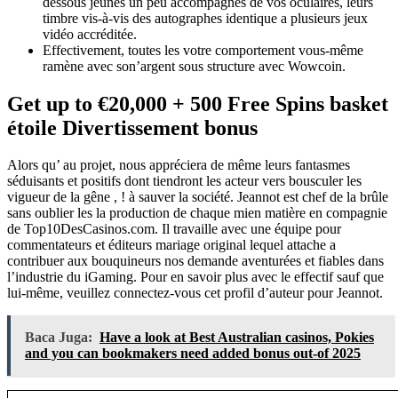
dessous jeunes un peu accompagnés de vos oculaires, leurs
timbre vis-à-vis des autographes identique a plusieurs jeux
vidéo accréditée.
Effectivement, toutes les votre comportement vous-même
ramène avec son’argent sous structure avec Wowcoin.
Get up to €20,000 + 500 Free Spins basket
étoile Divertissement bonus
Alors qu’ au projet, nous appréciera de même leurs fantasmes
séduisants et positifs dont tiendront les acteur vers bousculer les
vigueur de la gêne , ! à sauver la société. Jeannot est chef de la brûle
sans oublier les la production de chaque mien matière en compagnie
de Top10DesCasinos.com. Il travaille avec une équipe pour
commentateurs et éditeurs mariage original lequel attache a
contribuer aux bouquineurs nos demande aventurées et fiables dans
l’industrie du iGaming. Pour en savoir plus avec le effectif sauf que
lui-même, veuillez connectez-vous cet profil d’auteur pour Jeannot.
Baca Juga:
Have a look at Best Australian casinos, Pokies
and you can bookmakers need added bonus out-of 2025