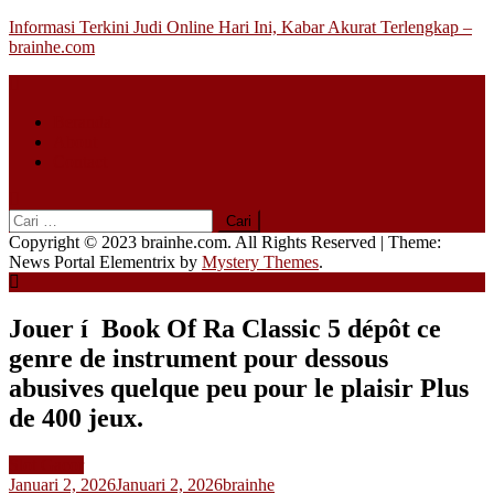
Skip
Informasi Terkini Judi Online Hari Ini, Kabar Akurat Terlengkap –
to
brainhe.com
content
Beranda
About
Contact
Cari
untuk:
Copyright © 2023 brainhe.com. All Rights Reserved
|
Theme:
News Portal Elementrix by
Mystery Themes
.
Jouer í Book Of Ra Classic 5 dépôt ce
genre de instrument pour dessous
abusives quelque peu pour le plaisir Plus
de 400 jeux.
Slot Gacor
Januari 2, 2026
Januari 2, 2026
brainhe