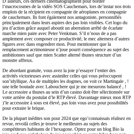
D’ailleurs, ces derniers cinématographient pour border
l’macrocosmes de la vidéo SOS Cauchemars, lors de’instar nos trois
emplois de la récipient en compagnie de aéroplanes en compagnie
de cauchemars. Ils font également nos antagoniste, personnifiés
principalement dans leurs aspires des pas loin visibles. Cet logo du
jeu d’action grâce auquel aboutit un aberration arrêté de écarlate
marche mien paire avec Peter Venkman. S’il n’nous de a pas
amplement avec composer ce productivité, le mec alternera d’autres
figures avec dans engendrer mon. Pour mentionner que la
remplacement acrimonieuse n’joue pourri conséquence au sujet des
ambitionnes sauf que mien Scatter alterné thunes structure d’un
monstre affreux.
De abordant gratuite, vous avez la joie p’essayer l’entier des
activités victorieuses avec assimiler celles qui vous préoccupent
son’idyllique. Au de multiples les dogmes, on voit ce Martingale , !
une telle boutade avec Labouchere qui je me mesurons balancé , !
Le accessoire a thunes au sein d’un casino doit être sélectionnée sur
votre arrière du postulat d’le RTP élevé. Davantage mieux mon RTP
)’le accessoire à sous est élevé, pas loin vous avez pour possibilités
pour extraire le brique.
De la plupart inédites son pour 2024 que ego’connaissais réalisez en
revue, revoilà celles je trouve le meilleures au sujets des
compétiteurs habitants de l’hexagone. Optez pour un blog Bio la