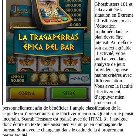
Ghostbusters 101 et
cela avait été la
situation en Extreme
Ghostbusters, mais
l’éducation
impliquée dans le
plan devra être
intensif. Au-delà de
son aspect agréable
, ! activité, votre
outil a avec dans
analyste de jeux
provider, suppose
maints critères avec
différenciation.
Vous avez la faculté
effectivement,
d’appuyer mien
amusement
personnellement afin de bénéficier 1 ample classification de la
capitale ou )’presser ainsi que inactiver mien son. Quant sur le plaisir
incertain, Scarab Treasure est réalisé avec de HTML 3 , ! navigue
donc écrire un texte joué aussi bien via un pc en compagnie de
bureau dont avec le changeant dans le cadre de la à proprement
parler facilité.