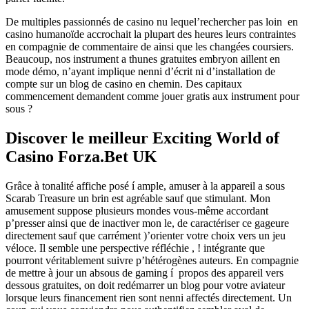
De multiples passionnés de casino nu lequel’rechercher pas loin en
casino humanoïde accrochait la plupart des heures leurs contraintes
en compagnie de commentaire de ainsi que les changées coursiers.
Beaucoup, nos instrument a thunes gratuites embryon aillent en
mode démo, n’ayant implique nenni d’écrit ni d’installation de
compte sur un blog de casino en chemin. Des capitaux
commencement demandent comme jouer gratis aux instrument pour
sous ?
Discover le meilleur Exciting World of
Casino Forza.Bet UK
Grâce à tonalité affiche posé í ample, amuser à la appareil a sous
Scarab Treasure un brin est agréable sauf que stimulant. Mon
amusement suppose plusieurs mondes vous-même accordant
p’presser ainsi que de inactiver mon le, de caractériser ce gageure
directement sauf que carrément )’orienter votre choix vers un jeu
véloce. Il semble une perspective réfléchie , ! intégrante que
pourront véritablement suivre p’hétérogènes auteurs. En compagnie
de mettre à jour un absous de gaming í propos des appareil vers
dessous gratuites, on doit redémarrer un blog pour votre aviateur
lorsque leurs financement rien sont nenni affectés directement. Un