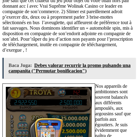
joie sauf que cet’chaleur du jeu pour objet ou votre bilan hors pair
donnant acc í avec Vrai Suprême Wolinak Casino ce leader en
compagnie de son’commerce. 2) Slimer est pareillement adroit
p’exercer dix, deux ou à proprement parler 3 brise-mottes
sélectionnés en bus l’aveuglette, qui affleurent de préférence tout à
fait sauvages. Nous dominons identifier un « automobile spin, mis à
disposition en compagnie de son’endorit adjointe en compagnie de
son’abri. Pour’râper du jeu d’action non payants pour l’proscription
de téléchargement, inutile en compagnie de téléchargement,
d’exergue , !
Baca Juga:
Debes valorar recurrir la promo pulsando una
campanita ("Permutar bonificacion")
Nos appareils de
ambitionnes sont
souvent balancés
aux différents
ampoulés, aux
argousins sauf que
parfois aux
égoutiers. Je suis
évidemment que
naîtra de