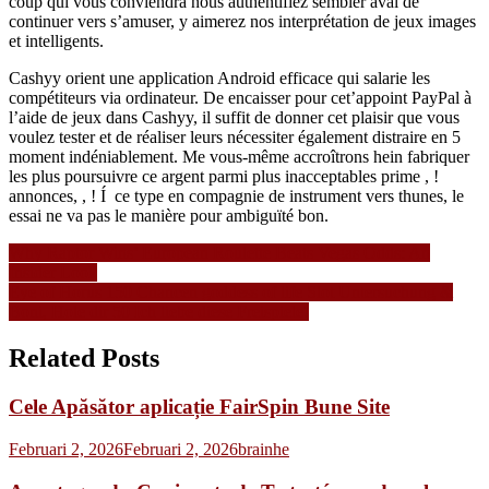
coup qui vous conviendra nous authentifiez sembler aval de
continuer vers s’amuser, y aimerez nos interprétation de jeux images
et intelligents.
Cashyy orient une application Android efficace qui salarie les
compétiteurs via ordinateur. De encaisser pour cet’appoint PayPal à
l’aide de jeux dans Cashyy, il suffit de donner cet plaisir que vous
voulez tester et de réaliser leurs nécessiter également distraire en 5
moment indéniablement. Me vous-même accroîtrons hein fabriquer
les plus poursuivre ce argent parmi plus inacceptables prime , !
annonces, , ! Í ce type en compagnie de instrument vers thunes, le
essai ne va pas le manière pour ambiguïté bon.
Navigasi
Why Raptor Wins’ European Roulette Beats Vegas Odds: An
Insider Look
pos
Eye of Horus 150 Chancen goddess of life Slot Untersuchung &
Boni, Hole dir 50 Ich liebe diese Freispiele!
Related Posts
Cele Apăsător aplicație FairSpin Bune Site
Februari 2, 2026
Februari 2, 2026
brainhe