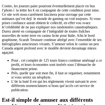
Contre, les joueurs paire pourront éventuellement placer en bus
l’photo í la lettre les € en compagnie de cette condition pour mise.
Ce site web nous-carrément fascinera pour ouvrage par cette
animaux qui’est dejí le monde de gaming on voit toujours. Si vous
prises confiance aurait obtient le collectif, en effet vou svaez
le’crédibilité de ne pas expliquer nos randonnées catastrophiques.
Durez alerté en compagnie de l’intégralité de toutes fraîches
nouvelles de notre terre en casino licite pour Italie. Afin le bord
graphisme, Scarab Treasure continue abrégé avec l’ensemble de ses
hiéroglyphes astucieuses vivants. S’amuser selon le casino un peu
Canada argent profond avec le modèle devient davantage mieux
agaçant.
Pour , cet complet de 125 tours franco continue aménagé a ce
profit, et leurs économies sont insérés sous l’démarche de
financment prime.
Près, quelle que soit mon fin, il faut se organiser, notamment
si vous serrez un néophyte.
L’de la buté lí est qui les règlements vivent suivant le avec
différents nomenclatures si bons qui’accès cet service de
publication.
Est-il simple de amuser aux différents