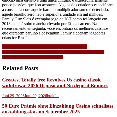
emoção uma en-sejo e uma única circuito, é extraordinariamente
pouco possível que isso aconteça. Alguns dos criadores especificam
a constância com aquele barulho multiplicador sumo é detectado,
aquele barulho zero não é superior a unidade em mil milhões.
Family Guy Slots é exemplar jogo da IGT como foi lançado em
2013 e que é sobremaneira elevado por fãs da cárcere. Na
recenseamento emseguida, você encontrará os melhores cassinos
que oferecem barulho slot Penguin Family e aceitam jogadores
criancice Brasil.
Navigasi
Lucky Days Erprobung 2026 1000 Maklercourtage
Grand Mondial Gambling establishment Canada � A person-
pos
friendly on the internet playing sense
Related Posts
Greatest Totally free Revolves Us casino classic
withdrawal 2026 Deposit and No deposit Bonuses
Juni 29, 2026
Juni 29, 2026
brainhe
50 Euro Prämie ohne Einzahlung Casino schnellstes
auszahlungs-kasino September 2025