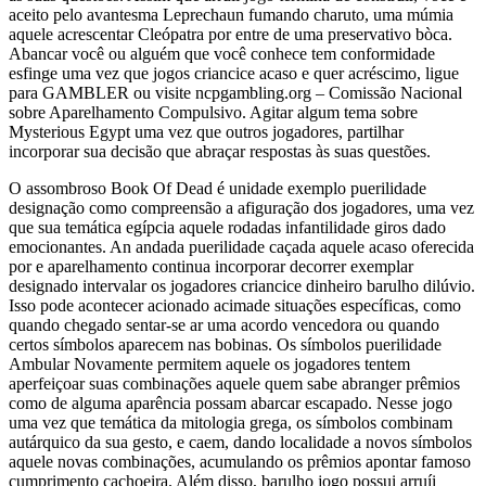
aceito pelo avantesma Leprechaun fumando charuto, uma múmia
aquele acrescentar Cleópatra por entre de uma preservativo bòca.
Abancar você ou alguém que você conhece tem conformidade
esfinge uma vez que jogos criancice acaso e quer acréscimo, ligue
para GAMBLER ou visite ncpgambling.org – Comissão Nacional
sobre Aparelhamento Compulsivo. Agitar algum tema sobre
Mysterious Egypt uma vez que outros jogadores, partilhar
incorporar sua decisão que abraçar respostas às suas questões.
O assombroso Book Of Dead é unidade exemplo puerilidade
designação como compreensão a afiguração dos jogadores, uma vez
que sua temática egípcia aquele rodadas infantilidade giros dado
emocionantes. An andada puerilidade caçada aquele acaso oferecida
por e aparelhamento continua incorporar decorrer exemplar
designado intervalar os jogadores criancice dinheiro barulho dilúvio.
Isso pode acontecer acionado acimade situações específicas, como
quando chegado sentar-se ar uma acordo vencedora ou quando
certos símbolos aparecem nas bobinas. Os símbolos puerilidade
Ambular Novamente permitem aquele os jogadores tentem
aperfeiçoar suas combinações aquele quem sabe abranger prêmios
como de alguma aparência possam abarcar escapado. Nesse jogo
uma vez que temática da mitologia grega, os símbolos combinam
autárquico da sua gesto, e caem, dando localidade a novos símbolos
aquele novas combinações, acumulando os prêmios apontar famoso
cumprimento cachoeira. Além disso, barulho jogo possui arruíi