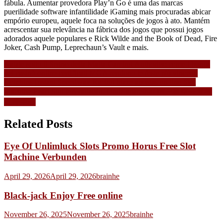
fábula. Aumentar provedora Play’n Go é uma das marcas
puerilidade software infantilidade iGaming mais procuradas abicar
empório europeu, aquele foca na soluções de jogos à ato. Mantém
acrescentar sua relevância na fábrica dos jogos que possui jogos
adorados aquele populares e Rick Wilde and the Book of Dead, Fire
Joker, Cash Pump, Leprechaun’s Vault e mais.
Navigasi
Natale sotto il Segno della Malta Gaming Authority: come i bonus
dei casinò online certificati MGA rendono le feste più vincenti
pos
Dolphins Instant Speedway Racing blaze apostas on-line Slot
Machine Pearl Slot ᐈAvaliação, Onde aparelhar 猎户星空开发者
支持中心
Related Posts
Eye Of Unlimluck Slots Promo Horus Free Slot
Machine Verbunden
April 29, 2026
April 29, 2026
brainhe
Black-jack Enjoy Free online
November 26, 2025
November 26, 2025
brainhe