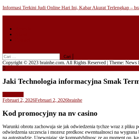
Skip
Informasi Terkini Judi Online Hari Ini, Kabar Akurat Terlengkap – b
to
content
Beranda
About
Contact
Cari
untuk:
Copyright © 2023 brainhe.com. All Rights Reserved
|
Theme: News P
Jaki Technologia informacyjna Smak Te
Slot Gacor
Februari 2, 2026
Februari 2, 2026
brainhe
Kod promocyjny na nv casino
Warunki obrotu zachowuja sie jak odwiedzenia tychze wraz z pliku 
odwiedzenia szczescia i mozesz predkosc ewentualnosci na wygrana
na autostradzie. Upewniajac sie kompatybilnosc ze au moment ou, ka