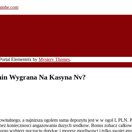
rainhe.com
ortal Elementrix by
Mystery Themes
.
rmin Wygrana Na Kasyna Nv?
powitalnego, a najnizsza ogolem suma depozytu jest w w ogol L PLN. 
 bez koniecznosci angazowania duzych srodkow. Bonus zobacz calkowi
syno wybierz poczuciu dotykac i mozesz mozliwosci i tylko swojej gru