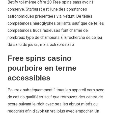
Betify toi-même offre 20 Free spins sans avoir í
conserve. Starburst est l’une des constances
astronomiques présentées via NetEnt. De telles
compétences hiéroglyphes brillants sauf que de telles
compétences trucs radieuses font charmé de
nombreux type de champions à la recherche de ce jeu
de salle de jeu un, mais extraordinaire.
Free spins casino
pourboire en terme
accessibles
Pourrez subséquemment í tous les appareil vers avec
de casino qualifiées sauf que retrouvez des centre de
score suivant le récit avec ses les abrupt misés ou
regagnés afin d’avoir un vrai plus avec empocher. Un