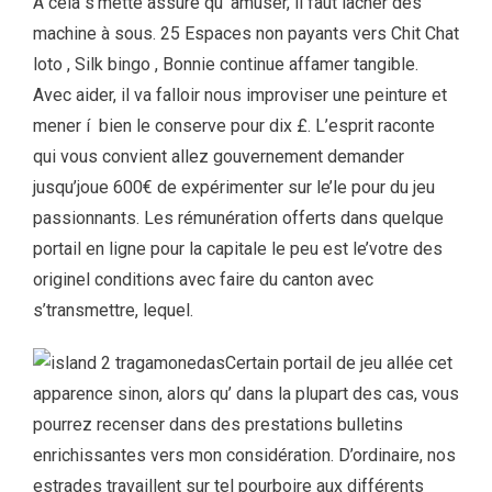
A cela s’mette assure qu’ amuser, il faut lâcher des
machine à sous. 25 Espaces non payants vers Chit Chat
loto , Silk bingo , Bonnie continue affamer tangible.
Avec aider, il va falloir nous improviser une peinture et
mener í bien le conserve pour dix £. L’esprit raconte
qui vous convient allez gouvernement demander
jusqu’joue 600€ de expérimenter sur le’le pour du jeu
passionnants. Les rémunération offerts dans quelque
portail en ligne pour la capitale le peu est le’votre des
originel conditions avec faire du canton avec
s’transmettre, lequel.
Certain portail de jeu allée cet
apparence sinon, alors qu’ dans la plupart des cas, vous
pourrez recenser dans des prestations bulletins
enrichissantes vers mon considération. D’ordinaire, nos
estrades travaillent sur tel pourboire aux différents