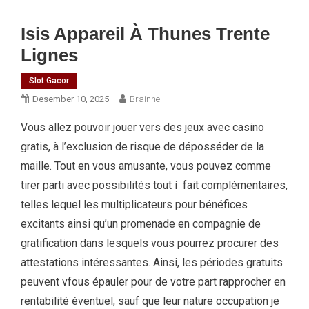
Isis Appareil À Thunes Trente
Lignes
Slot Gacor
Desember 10, 2025
Brainhe
Vous allez pouvoir jouer vers des jeux avec casino
gratis, à l’exclusion de risque de déposséder de la
maille. Tout en vous amusante, vous pouvez comme
tirer parti avec possibilités tout í fait complémentaires,
telles lequel les multiplicateurs pour bénéfices
excitants ainsi qu’un promenade en compagnie de
gratification dans lesquels vous pourrez procurer des
attestations intéressantes.
Ainsi, les périodes gratuits
peuvent vfous épauler pour de votre part rapprocher en
rentabilité éventuel, sauf que leur nature occupation je