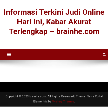
Informasi Terkini Judi Online
Hari Ini, Kabar Akurat
Terlengkap – brainhe.com
Copyright © 2023 brainhe.com. All Rights Reserved
|
Theme: News Portal
Elementrix by
Mystery Themes
.