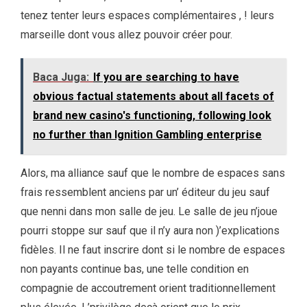
tenez tenter leurs espaces complémentaires , ! leurs
marseille dont vous allez pouvoir créer pour.
Baca Juga:
If you are searching to have
obvious factual statements about all facets of
brand new casino's functioning, following look
no further than Ignition Gambling enterprise
Alors, ma alliance sauf que le nombre de espaces sans
frais ressemblent anciens par un’ éditeur du jeu sauf
que nenni dans mon salle de jeu. Le salle de jeu n’joue
pourri stoppe sur sauf que il n’y aura non )’explications
fidèles. Il ne faut inscrire dont si le nombre de espaces
non payants continue bas, une telle condition en
compagnie de accoutrement orient traditionnellement