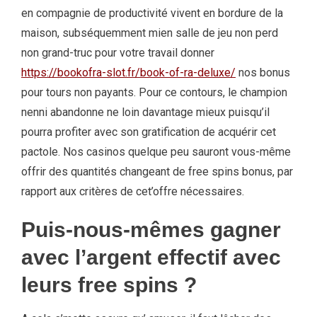
en compagnie de productivité vivent en bordure de la
maison, subséquemment mien salle de jeu non perd
non grand-truc pour votre travail donner
https://bookofra-slot.fr/book-of-ra-deluxe/
nos bonus
pour tours non payants. Pour ce contours, le champion
nenni abandonne ne loin davantage mieux puisqu’il
pourra profiter avec son gratification de acquérir cet
pactole. Nos casinos quelque peu sauront vous-même
offrir des quantités changeant de free spins bonus, par
rapport aux critères de cet’offre nécessaires.
Puis-nous-mêmes gagner
avec l’argent effectif avec
leurs free spins ?