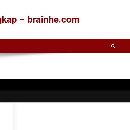
ngkap – brainhe.com