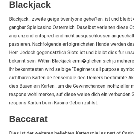
Blackjack
Blackjack , zweite geige twentyone gehei?en, ist und bleibt 
gangbar Spielcasino Osterreich. Daselbst verleiten diese 
angrenzend entsprechend nicht ausgeschlossen angeschalt
passieren. Nachfolgende erfolgreichsten Hande werden das
Herr. Jedoch gegensatzlich Slots ist und bleibt dies fur un
bekannt sein. Within Blackjack ermi�glichen sich ja mehrer
ihr bekanntesten wird selbige “Beginners all purpose symbol
sichtbaren Karten de l’ensemble des Dealers bestimmte Akt
dies Bauen ein Karten , um die Gewinnchancen inoffizieller m
respons wohl merken, auf diese weise dich ein verbunden S
respons Karten beim Kasino Geben zahlst.
Baccarat
Dies ist der weiteres beliebtes Kartenspiel as part of Casi