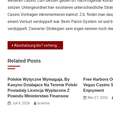
weiteren Casino Zum besten geben uff nachfolgende Kombin
setzen. Untergeordnet hier existieren unterschiedliche Str
Casino Vortragen inkrementieren kannst. Z.b. findet man da
einem Verlust verdoppelt war. Beim Paroli-System ist und 
verdoppelt. Zweierlei Strategien sein eigen nennen noch di
Abschatzung blo? vorherige Einladung Altes testament � 0 Auswertung 13
Related Posts
Polskie Wytyczne Wymagaja, By
Free Harbors O
Kasyno Dzialajace Na Terenie Polski
Vegas Casino 
Posiadaly Licencja Wyplacone Z
Enjoyment
Powodu Ministerstwo Finansow
Mei 27, 2026
Juli 4, 2026
brainhe