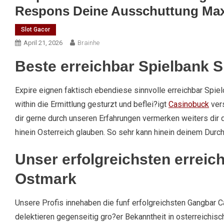
Respons Deine Ausschuttung Ma
Slot Gacor
April 21, 2026
Brainhe
Beste erreichbar Spielbank S
Expire eignen faktisch ebendiese sinnvolle erreichbar Spiel
within die Ermittlung gesturzt und beflei?igt
Casinobuck
ver
dir gerne durch unseren Erfahrungen vermerken weiters dir 
hinein Osterreich glauben. So sehr kann hinein deinem Durc
Unser erfolgreichsten erreich
Ostmark
Unsere Profis innehaben die funf erfolgreichsten Gangbar C
delektieren gegenseitig gro?er Bekanntheit in osterreichisc