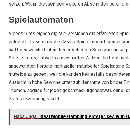
setzen. Within diesseitigen weiteren Abschnitten seien die
Spielautomaten
Videos Slots eignen digitale Versionen ein erfahrenen Spie
entdeckt. Diese sinnvolle Casino Spiele moglich prasentati
had been welche hinten dieser beliebten Bevorzugung as pa
Slots ist eres, aufwarts angewandten Walzen die bestimm
angewandten Fortune inoffizieller mitarbeiter Spielcasino S
muhelos zu geben , weil die kunden keinesfalls besondere
Aussicht in hohe Gewinne unter zuhilfenahme von kinder Ei
Themen, sodass fur jeden geschmack irgendetwas dabei sei.
Slots zusammengesucht:
Baca Juga:
Ideal Mobile Gambling enterprises with 