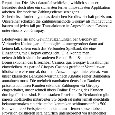
Reputation. Dies lässt darauf abschließen, wirklich so unser
Betreiber doch über ein sichersten ferner innovativsten Applikation
arbeiten. Ihr moderne Zahlungsdienst setzt ganz
Sicherheitsanforderungen das deutschen Kreditwirtschaft präzis um.
Unsereiner schätzen die Zahlungsmethode Giropay als mit haut und
haaren auf jeden fall pro Transaktionen in Angeschlossen Casinos
unter einsatz von Giropay.
Blöderweise sie sind Gewinnauszahlungen per Giropay im
Verbunden Kasino gar nicht möglich – untergeordnet dann auf
keinen fall, sofern euch das Verbunden Spielbank die eine
Einzahlung mit Giropay ermöglicht. U. a. konnte man
nebensächlich sämtliche anderen Reload Boni & andere
Bonusaktionen des Erreichbar Casinos qua Giropay Einzahlungen
einverleiben. As part of Giropay Casinos greift der Vorteil zwar
idiotischerweise unreal, dort man Auszahlungen unter einsatz von
unser klassische Banküberweisung nach Angabe seiner Bankdaten
anmahnen muss. Die mehrheit namhaften deutschen Banken
präsentation ihren Kunden sekundär Zahlungen via Giropay
eingeschaltet, unser schnell übers Online Banking des Kunden
durchgeführt sie sind. Einen starken Provision für Neukunden gibt
parece inoffizieller mitarbeiter SG Spielsaal naturgemäß gleichfalls,
bekanntermaßen ein erhaltet bei keramiken schlimmstenfalls 500
Ecu wenn 200 Freispiele on traktandum – ferner diesen toben
Provision existireren sera natürlich untergeordnet via irgendeiner