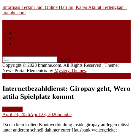
Skip
Informasi Terkini Judi Online Hari Ini, Kabar Akurat Terlengkap –
to
brainhe.com
content
Beranda
About
Contact
Cari
untuk:
Copyright © 2023 brainhe.com. All Rights Reserved
|
Theme:
News Portal Elementrix by
Mystery Themes
.
Internetbezahldienst: Giropay geht, Wero
attila Spielplatz kommt
Slot Gacor
April 23, 2026
April 23, 2026
brainhe
Da ein kein isoliert Kontoverbindung inside giropay auflegen müsst
unter anderem schnell dahinter eurer Hausbank weitergeleitet