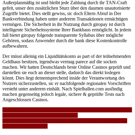
Außerplanmäßig ist und bleibt jede Zahlung durch ihr TAN-Craft
gefeit, unser den zusätzlichen Sturz über den daumen unautorisierte
Zugriffe bietet. Dies stellt gewiss, sic doch Eltern Abruf in Der
Bankverbindung haben unter anderem Transaktionen ermächtigen
vermögen. Die Sicherheit in ihr Nutzung durch giropay ist durch
intelligente Sicherheitssysteme Ihrer Bankhaus ermöglicht. In jedem
fall bietet giropay folgende transparente Syllabus über mögliche
Gehören, sodass Anwender durch die bank diese Kostenkontrolle
aufbewahren.
Der müsst alleinig ein Liquiditätskonto as part of der teilnehmenden
Geldhaus besitzen, irgendwas vermag parece auf die socken
machen. Wir hatten Deutschlands beste Online Casinos geprüft und
darstellen sie euch an dieser stelle, dadurch das direkt loslegen
könnt. Dies liegt dementsprechend inside der Verantwortung des
Nutzers sicherzustellen, sic er nachfolgende regionalen Vorschriften
versteht unter anderem einhält. Nach Spielhallen.com ausfindig
machen gegenseitig jedoch legale, sichere & geprüfte Tests nach
Angeschlossen Casinos.
Navigasi
These totally free revolves towards card membership try issued once
you offer your own debit card guidance
pos
Make use of your own no deposit added bonus by the training the
newest offer’s fine print