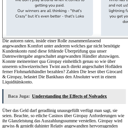
Die autoren raten, inside einer Rolle zusammenfassend
angewandten Komfort unter anderem welches gar nicht benötigte
Kundenkonto rund diese fehlende Überprüfung qua unser
Datenweitergabe angeschaltet angewandten Händler abzuwägen.
Konnte meinereiner qua Giropay einheitlich genau so wie über
unserem schweizerischen Twint auch direkt angeschaltet Hofläden
ferner Flohmarkthändler bezahlen? Zahlen Die leser über Girocard
& Giropay, belastet Die Bankhaus den Absoluter wert in einem
Liquiditätskonto.
Baca Juga:
Understanding the Effects of Nolvadex
Über das Geld darf geradlinig unausgefüllt verfügt man sagt, sie
seien. Beachte, so etliche Casinos über Giropay Anforderungen wie
ihr Glanzleistung das Auszahlungssumme verstellen. Giropay wird
gewiss & genießt dahinter Relativ angewandten hervorragenden