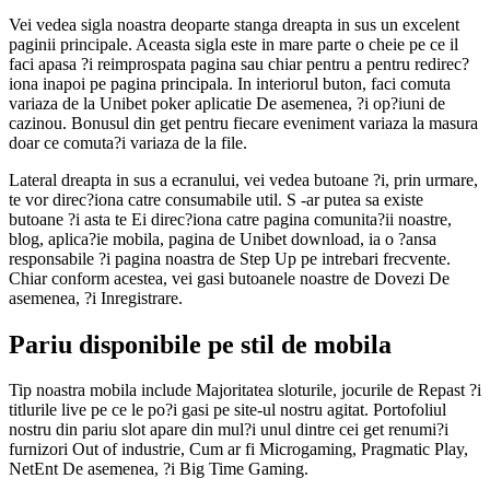
Vei vedea sigla noastra deoparte stanga dreapta in sus un excelent
paginii principale. Aceasta sigla este in mare parte o cheie pe ce il
faci apasa ?i reimprospata pagina sau chiar pentru a pentru redirec?
iona inapoi pe pagina principala. In interiorul buton, faci comuta
variaza de la Unibet poker aplicatie De asemenea, ?i op?iuni de
cazinou. Bonusul din get pentru fiecare eveniment variaza la masura
doar ce comuta?i variaza de la file.
Lateral dreapta in sus a ecranului, vei vedea butoane ?i, prin urmare,
te vor direc?iona catre consumabile util. S -ar putea sa existe
butoane ?i asta te Ei direc?iona catre pagina comunita?ii noastre,
blog, aplica?ie mobila, pagina de Unibet download, ia o ?ansa
responsabile ?i pagina noastra de Step Up pe intrebari frecvente.
Chiar conform acestea, vei gasi butoanele noastre de Dovezi De
asemenea, ?i Inregistrare.
Pariu disponibile pe stil de mobila
Tip noastra mobila include Majoritatea sloturile, jocurile de Repast ?i
titlurile live pe ce le po?i gasi pe site-ul nostru agitat. Portofoliul
nostru din pariu slot apare din mul?i unul dintre cei get renumi?i
furnizori Out of industrie, Cum ar fi Microgaming, Pragmatic Play,
NetEnt De asemenea, ?i Big Time Gaming.