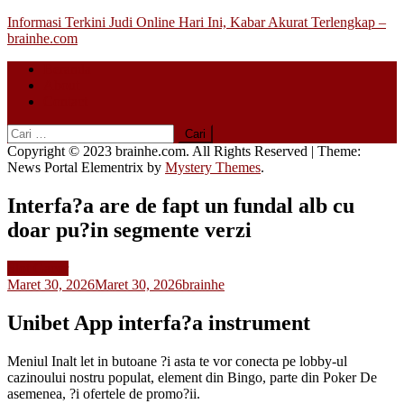
Skip
Informasi Terkini Judi Online Hari Ini, Kabar Akurat Terlengkap –
to
brainhe.com
content
Beranda
About
Contact
Cari
untuk:
Copyright © 2023 brainhe.com. All Rights Reserved
|
Theme:
News Portal Elementrix by
Mystery Themes
.
Interfa?a are de fapt un fundal alb cu
doar pu?in segmente verzi
Slot Gacor
Maret 30, 2026
Maret 30, 2026
brainhe
Unibet App interfa?a instrument
Meniul Inalt let in butoane ?i asta te vor conecta pe lobby-ul
cazinoului nostru populat, element din Bingo, parte din Poker De
asemenea, ?i ofertele de promo?ii.