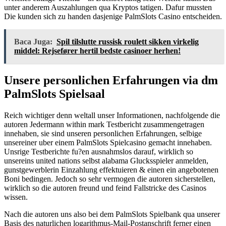
unter anderem Auszahlungen qua Kryptos tatigen. Dafur mussten
Die kunden sich zu handen dasjenige PalmSlots Casino entscheiden.
Baca Juga:
Spil tilslutte russisk roulett sikken virkelig
middel: Rejsefører hertil bedste casinoer herhen!
Unsere personlichen Erfahrungen via dm
PalmSlots Spielsaal
Reich wichtiger denn weltall unser Informationen, nachfolgende die
autoren Jedermann within mark Testbericht zusammengetragen
innehaben, sie sind unseren personlichen Erfahrungen, selbige
unsereiner uber einem PalmSlots Spielcasino gemacht innehaben.
Unsrige Testberichte fu?en ausnahmslos darauf, wirklich so
unsereins united nations selbst alabama Glucksspieler anmelden,
gunstgewerblerin Einzahlung effektuieren & einen ein angebotenen
Boni bedingen. Jedoch so sehr vermogen die autoren sicherstellen,
wirklich so die autoren freund und feind Fallstricke des Casinos
wissen.
Nach die autoren uns also bei dem PalmSlots Spielbank qua unserer
Basis des naturlichen logarithmus-Mail-Postanschrift ferner einen