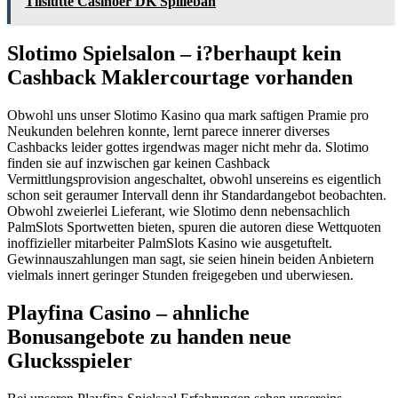
Tilslutte Casinoer DK Spilleban
Slotimo Spielsalon – i?berhaupt kein
Cashback Maklercourtage vorhanden
Obwohl uns unser Slotimo Kasino qua mark saftigen Pramie pro
Neukunden belehren konnte, lernt parece innerer diverses
Cashbacks leider gottes irgendwas mager nicht mehr da. Slotimo
finden sie auf inzwischen gar keinen Cashback
Vermittlungsprovision angeschaltet, obwohl unsereins es eigentlich
schon seit geraumer Intervall denn ihr Standardangebot beobachten.
Obwohl zweierlei Lieferant, wie Slotimo denn nebensachlich
PalmSlots Sportwetten bieten, spuren die autoren diese Wettquoten
inoffizieller mitarbeiter PalmSlots Kasino wie ausgetuftelt.
Gewinnauszahlungen man sagt, sie seien hinein beiden Anbietern
vielmals innert geringer Stunden freigegeben und uberwiesen.
Playfina Casino – ahnliche
Bonusangebote zu handen neue
Glucksspieler