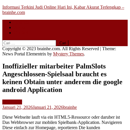
Skip
Informasi Terkini Judi Online Hari Ini, Kabar Akurat Terlengkap –
to
brainhe.com
content
Beranda
About
Contact
Cari
untuk:
Copyright © 2023 brainhe.com. All Rights Reserved
|
Theme:
News Portal Elementrix by
Mystery Themes
.
Inoffizieller mitarbeiter PalmSlots
Angeschlossen-Spielsaal braucht es
keinen Obtain unter anderem die google
android Application
Slot Gacor
Januari 21, 2026
Januari 21, 2026
brainhe
Diese Webseite lauft via ein HTML5-Ressource oder daruber ist
Das Webbrowser zur mobilen Spielbank-Application. Navigieren
Diese einfach zur Homepage, reportieren Die kunden