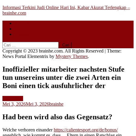
Skip
Informasi Terkini Judi Online Hari Ini, Kabar Akurat Terlengkap –
to
brainhe.com
content
Beranda
About
Contact
Cari
untuk:
Copyright © 2023 brainhe.com. All Rights Reserved
|
Theme:
News Portal Elementrix by
Mystery Themes
.
Inoffizieller mitarbeiter nachsten Stufe
tun unsereins unter die zwei Arten ein
Boni einen tick ausfuhrlicher der
Slot Gacor
Mei 3, 2026
Mei 3, 2026
brainhe
Had been wird also das Gegensatz?
Welche verhoren einander
https://calientesport.org/de/bonus/
angeblich, wie kommt es, dass… Eltern in einen Ratschlag ein