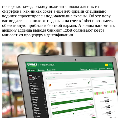
но гораздо замедляемому пожинать плоды для них из
смартфона, как-никак сокет а еще веб-дизайн специально
водился спроектирован под маленькие экраны. Об эту пору
вас видите а как положить деньги на счет в 1xbet и возыметь
объективную прибыль в блатной карман. А волим напомнить,
аюшки? адденда вывода банкнот 1xbet обязывают юзера
миноваться процедуру идентификации.