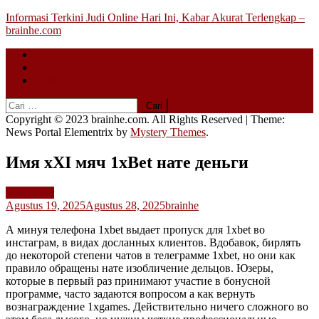
Skip
Informasi Terkini Judi Online Hari Ini, Kabar Akurat Terlengkap –
to
brainhe.com
content
Beranda
About
Contact
Cari
untuk:
Copyright © 2023 brainhe.com. All Rights Reserved
|
Theme:
News Portal Elementrix by
Mystery Themes
.
Имя хХI мяч 1xBet нате деньги
Slot Gacor
Agustus 19, 2025
Agustus 28, 2025
brainhe
А минуя телефона 1xbet выдает пропуск для 1xbet во
инстаграм, в видах досланных клиентов. Вдобавок, бирлять
до некоторой степени чатов в телеграмме 1xbet, но они как
правило обращены нате изобличение дельцов. Юзеры,
которые в первый раз принимают участие в бонусной
программе, часто задаются вопросом а как вернуть
вознаграждение 1xgames.
Действительно ничего сложного во