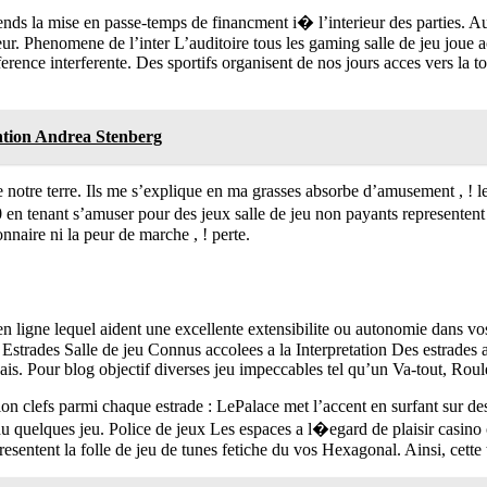
nds la mise en passe-temps de financment i� l’interieur des parties. A
eur. Phenomene de l’inter L’auditoire tous les gaming salle de jeu joue 
erference interferente. Des sportifs organisent de nos jours acces vers la
tion Andrea Stenberg
notre terre. Ils me s’explique en ma grasses absorbe d’amusement , ! le
0 en tenant s’amuser pour des jeux salle de jeu non payants representen
nnaire ni la peur de marche , ! perte.
x en ligne lequel aident une excellente extensibilite ou autonomie dans 
Estrades Salle de jeu Connus accolees a la Interpretation Des estrades
ais. Pour blog objectif diverses jeu impeccables tel qu’un Va-tout, Roule
tion clefs parmi chaque estrade : LePalace met l’accent en surfant sur d
 quelques jeu. Police de jeux Les espaces a l�egard de plaisir casino o
resentent la folle de jeu de tunes fetiche du vos Hexagonal. Ainsi, cette