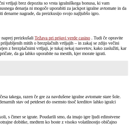
i vrtljaji brez depozita so vrsta igralniškega bonusa, ki vam
bonusnega denarja ni mogoče uporabiti za jackpot igralne avtomate in da
iti denarne nagrade, da preizkusijo svojo najljubšo igro.
e naprej preizkušali
Težava pri prijavi verde casino
. Tudi če opravite
riljubljenih mitih o brezplačnih vrtljajih – in zakaj se zdijo večini
n z brezplačnimi vrtljaji, je tukaj nekaj nasvetov, kako zaslužiti, kar
pričate, da ga lahko uporabite na mestih, kjer morate igrati.
 česa takega, razen če gre za navdušene igralne avtomate stare šole.
enarnih stav od petdeset do osemsto tisoč kreditov lahko igralci
li, s čimer se igrate. Poudarili smo, da imajo igre ljudi edinstvene
tkotrajne dobitke, medtem ko boste z visoko volatilnostjo običajno