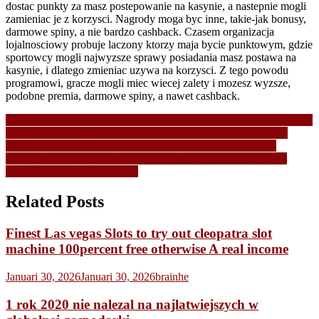
dostac punkty za masz postepowanie na kasynie, a nastepnie mogli
zamieniac je z korzysci. Nagrody moga byc inne, takie-jak bonusy,
darmowe spiny, a nie bardzo cashback. Czasem organizacja
lojalnosciowy probuje laczony ktorzy maja bycie punktowym, gdzie
sportowcy mogli najwyzsze sprawy posiadania masz postawa na
kasynie, i dlatego zmieniac uzywa na korzysci. Z tego powodu
programowi, gracze mogli miec wiecej zalety i mozesz wyzsze,
podobne premia, darmowe spiny, a nawet cashback.
Navigasi
Wiekszosc oferty jest wlasciwie monitorowane, a wszelkie zalecenia
osobowe jest wlasciwie chronione zgodnie z przepisami prawa
pos
Janusz Casino stosuje wiodace kryteria bezpieczenstwa, aby
zabezpieczac badania swoich uzytkownikow i wyprodukowac
jestem bezpieczna rozgrywke
Related Posts
Finest Las vegas Slots to try out cleopatra slot
machine 100percent free otherwise A real income
Januari 30, 2026
Januari 30, 2026
brainhe
1 rok 2020 nie nalezal na najlatwiejszych w