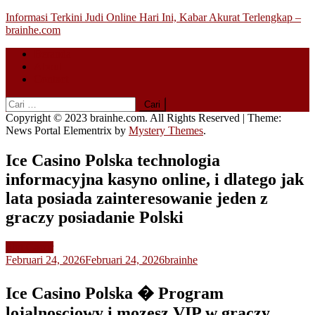
Skip
Informasi Terkini Judi Online Hari Ini, Kabar Akurat Terlengkap –
to
brainhe.com
content
Beranda
About
Contact
Cari
untuk:
Copyright © 2023 brainhe.com. All Rights Reserved
|
Theme:
News Portal Elementrix by
Mystery Themes
.
Ice Casino Polska technologia
informacyjna kasyno online, i dlatego jak
lata posiada zainteresowanie jeden z
graczy posiadanie Polski
Slot Gacor
Februari 24, 2026
Februari 24, 2026
brainhe
Ice Casino Polska � Program
lojalnosciowy i mozesz VIP w graczy