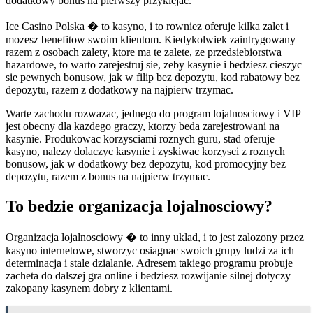
dodatkowy bonus na pierwszy przyklejac.
Ice Casino Polska � to kasyno, i to rowniez oferuje kilka zalet i
mozesz benefitow swoim klientom. Kiedykolwiek zaintrygowany
razem z osobach zalety, ktore ma te zalete, ze przedsiebiorstwa
hazardowe, to warto zarejestruj sie, zeby kasynie i bedziesz cieszyc
sie pewnych bonusow, jak w filip bez depozytu, kod rabatowy bez
depozytu, razem z dodatkowy na najpierw trzymac.
Warte zachodu rozwazac, jednego do program lojalnosciowy i VIP
jest obecny dla kazdego graczy, ktorzy beda zarejestrowani na
kasynie. Produkowac korzysciami roznych guru, stad oferuje
kasyno, nalezy dolaczyc kasynie i zyskiwac korzysci z roznych
bonusow, jak w dodatkowy bez depozytu, kod promocyjny bez
depozytu, razem z bonus na najpierw trzymac.
To bedzie organizacja lojalnosciowy?
Organizacja lojalnosciowy � to inny uklad, i to jest zalozony przez
kasyno internetowe, stworzyc osiagnac swoich grupy ludzi za ich
determinacja i stale dzialanie. Adresem takiego programu probuje
zacheta do dalszej gra online i bedziesz rozwijanie silnej dotyczy
zakopany kasynem dobry z klientami.