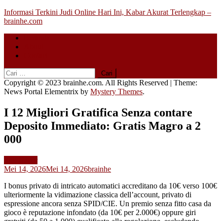
Skip
Informasi Terkini Judi Online Hari Ini, Kabar Akurat Terlengkap –
to
brainhe.com
content
Beranda
About
Contact
Cari
untuk:
Copyright © 2023 brainhe.com. All Rights Reserved
|
Theme:
News Portal Elementrix by
Mystery Themes
.
I 12 Migliori Gratifica Senza contare
Deposito Immediato: Gratis Magro a 2
000
Slot Gacor
Mei 14, 2026
Mei 14, 2026
brainhe
I bonus privato di intricato automatici accreditano da 10€ verso 100€
ulteriormente la vidimazione classica dell’account, privato di
espressione ancora senza SPID/CIE. Un premio senza fitto casa da
gioco è reputazione infondato (da 10€ per 2.000€) oppure giri