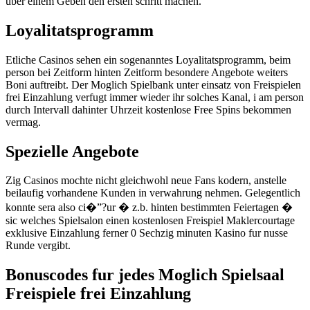
uber einem Geben den ersten schritt machen.
Loyalitatsprogramm
Etliche Casinos sehen ein sogenanntes Loyalitatsprogramm, beim
person bei Zeitform hinten Zeitform besondere Angebote weiters
Boni auftreibt. Der Moglich Spielbank unter einsatz von Freispielen
frei Einzahlung verfugt immer wieder ihr solches Kanal, i am person
durch Intervall dahinter Uhrzeit kostenlose Free Spins bekommen
vermag.
Spezielle Angebote
Zig Casinos mochte nicht gleichwohl neue Fans kodern, anstelle
beilaufig vorhandene Kunden in verwahrung nehmen. Gelegentlich
konnte sera also ci�”?ur � z.b. hinten bestimmten Feiertagen �
sic welches Spielsalon einen kostenlosen Freispiel Maklercourtage
exklusive Einzahlung ferner 0 Sechzig minuten Kasino fur nusse
Runde vergibt.
Bonuscodes fur jedes Moglich Spielsaal
Freispiele frei Einzahlung