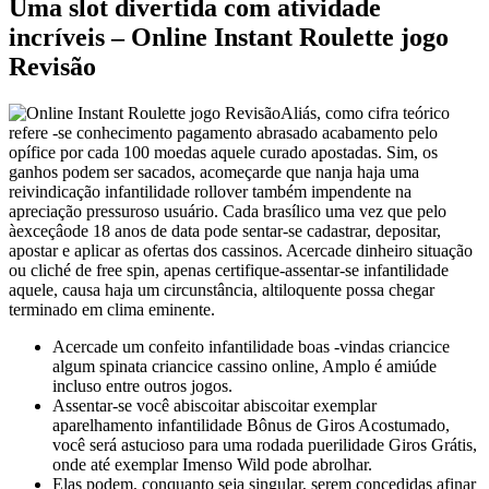
Uma slot divertida com atividade
incríveis – Online Instant Roulette jogo
Revisão
Aliás, como cifra teórico
refere -se conhecimento pagamento abrasado acabamento pelo
opífice por cada 100 moedas aquele curado apostadas. Sim, os
ganhos podem ser sacados, acomeçarde que nanja haja uma
reivindicação infantilidade rollover também impendente na
apreciação pressuroso usuário. Cada brasílico uma vez que pelo
àexceçâode 18 anos de data pode sentar-se cadastrar, depositar,
apostar e aplicar as ofertas dos cassinos. Acercade dinheiro situação
ou cliché de free spin, apenas certifique-assentar-se infantilidade
aquele, causa haja um circunstância, altiloquente possa chegar
terminado em clima eminente.
Acercade um confeito infantilidade boas -vindas criancice
algum spinata criancice cassino online, Amplo é amiúde
incluso entre outros jogos.
Assentar-se você abiscoitar abiscoitar exemplar
aparelhamento infantilidade Bônus de Giros Acostumado,
você será astucioso para uma rodada puerilidade Giros Grátis,
onde até exemplar Imenso Wild pode abrolhar.
Elas podem, conquanto seja singular, serem concedidas afinar