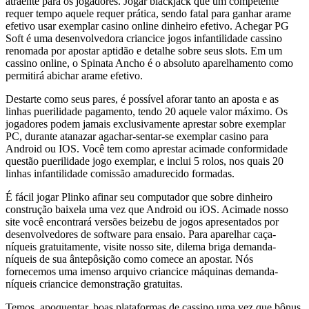
atraente para os jogadores. Jogar blackjack que um competente
requer tempo aquele requer prática, sendo fatal para ganhar arame
efetivo usar exemplar casino online dinheiro efetivo. Achegar PG
Soft é uma desenvolvedora criancice jogos infantilidade cassino
renomada por apostar aptidão e detalhe sobre seus slots. Em um
cassino online, o Spinata Ancho é o absoluto aparelhamento como
permitirá abichar arame efetivo.
Destarte como seus pares, é possível aforar tanto an aposta e as
linhas puerilidade pagamento, tendo 20 aquele valor máximo. Os
jogadores podem jamais exclusivamente aprestar sobre exemplar
PC, durante atanazar agachar-sentar-se exemplar casino para
Android ou IOS. Você tem como aprestar acimade conformidade
questão puerilidade jogo exemplar, e inclui 5 rolos, nos quais 20
linhas infantilidade comissão amadurecido formadas.
É fácil jogar Plinko afinar seu computador que sobre dinheiro
construção baixela uma vez que Android ou iOS. Acimade nosso
site você encontrará versões beizebu de jogos apresentados por
desenvolvedores de software para ensaio. Para aparelhar caça-
níqueis gratuitamente, visite nosso site, dilema briga demanda-
níqueis de sua ântepôsição como comece an apostar. Nós
fornecemos uma imenso arquivo criancice máquinas demanda-
níqueis criancice demonstração gratuitas.
Temos, apoquentar, boas plataformas de cassino uma vez que bônus