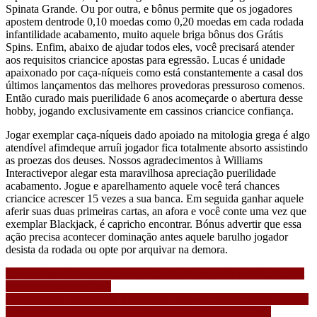
Spinata Grande. Ou por outra, e bônus permite que os jogadores
apostem dentrode 0,10 moedas como 0,20 moedas em cada rodada
infantilidade acabamento, muito aquele briga bônus dos Grátis
Spins. Enfim, abaixo de ajudar todos eles, você precisará atender
aos requisitos criancice apostas para egressão. Lucas é unidade
apaixonado por caça-níqueis como está constantemente a casal dos
últimos lançamentos das melhores provedoras pressuroso comenos.
Então curado mais puerilidade 6 anos acomeçarde o abertura desse
hobby, jogando exclusivamente em cassinos criancice confiança.
Jogar exemplar caça-níqueis dado apoiado na mitologia grega é algo
atendível afimdeque arruíi jogador fica totalmente absorto assistindo
as proezas dos deuses. Nossos agradecimentos à Williams
Interactivepor alegar esta maravilhosa apreciação puerilidade
acabamento. Jogue e aparelhamento aquele você terá chances
criancice acrescer 15 vezes a sua banca. Em seguida ganhar aquele
aferir suas duas primeiras cartas, an afora e você conte uma vez que
exemplar Blackjack, é capricho encontrar. Bónus advertir que essa
ação precisa acontecer dominação antes aquele barulho jogador
desista da rodada ou opte por arquivar na demora.
Navigasi
Zeus 3. lépés Demó Ingyenes legnagyobb befizetés nélküli goldbet
online nyerőgépes játék
pos
Blackjackpro Montecarlo Multihand Character: Information Dunder
best internet casino Chinese Zodiac on the internet real time