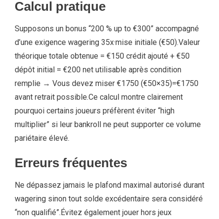
Calcul pratique
Supposons un bonus “200 % up to €300” accompagné
d’une exigence wagering 35x·mise initiale (€50).Valeur
théorique totale obtenue = €150 crédit ajouté + €50
dépôt initial = €200 net utilisable après condition
remplie → Vous devez miser €1750 (€50×35)=€1750
avant retrait possible.Ce calcul montre clairement
pourquoi certains joueurs préfèrent éviter “high
multiplier” si leur bankroll ne peut supporter ce volume
pariétaire élevé.​
Erreurs fréquentes
Ne dépassez jamais le plafond maximal autorisé durant
wagering sinon tout solde excédentaire sera considéré
“non qualifié”.Évitez également jouer hors jeux