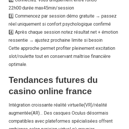
22h00·durée max45min/session
3️⃣ Commencez par session démo gratuite → passez
réel uniquement si confort psychologique confirmé
4️⃣ Après chaque session notez résultat net + émotion
ressentie → ajustez prochaine limite si besoin
Cette approche permet profiter pleinement excitation
slot/roulette tout en conservant maîtrise financière
optimale.
Tendances futures du
casino online france
Intégration croissante réalité virtuelle(VR)/réalité
augmentée(AR)… Des casques Oculus désormais
compatibles avec plateformes spécialisées offrent