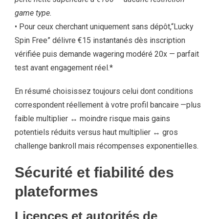
game type.
• Pour ceux cherchant uniquement sans dépôt,“Lucky
Spin Free” délivre €15 instantanés dès inscription
vérifiée puis demande wagering modéré ‎20x‎ — parfait
test avant engagement réel.*
En résumé choisissez toujours celui dont conditions
correspondent réellement à votre profil bancaire —plus
faible multiplier ↔️ moindre risque mais gains
potentiels réduits versus haut multiplier ↔️ gros
challenge bankroll mais récompenses exponentielles.
Sécurité et fiabilité des
plateformes
Licences et autorités de