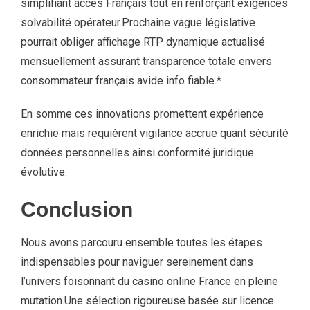
simplifiant accès Français tout en renforçant exigences
solvabilité opérateur.Prochaine vague législative
pourrait obliger affichage RTP dynamique actualisé
mensuellement assurant transparence totale envers
consommateur français avide info fiable.*
En somme ces innovations promettent expérience
enrichie mais requièrent vigilance accrue quant sécurité
données personnelles ainsi conformité juridique
évolutive.
Conclusion
Nous avons parcouru ensemble toutes les étapes
indispensables pour naviguer sereinement dans
l’univers foisonnant du casino online France en pleine
mutation.Une sélection rigoureuse basée sur licence