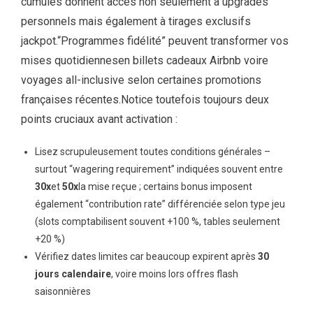
cumulés donnent accès non seulement à upgrades
personnels mais également à tirages exclusifs
jackpot.“Programmes fidélité” peuvent transformer vos
mises quotidiennes​en billets cadeaux Airbnb voire
voyages all-inclusive selon certaines promotions
françaises récentes.Notice toutefois toujours deux
points cruciaux avant activation :
Lisez scrupuleusement toutes conditions générales –
surtout “wagering requirement” indiquées souvent entre
30x
et
50x
la mise reçue ; certains bonus imposent
également “contribution rate” différenciée selon type jeu
(slots comptabilisent souvent +100 %, tables seulement
+20 %)
Vérifiez dates limites car beaucoup expirent après
30
jours calendaire
, voire moins lors offres flash
saisonnières