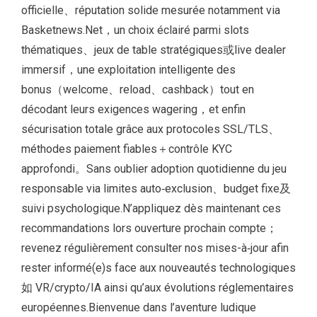
officielle、réputation solide mesurée notamment via
Basketnews.Net，un choix éclairé parmi slots
thématiques、jeux de table stratégiques或live dealer
immersif，une exploitation intelligente des
bonus（welcome、reload、cashback）tout en
décodant leurs exigences wagering，et enfin
sécurisation totale grâce aux protocoles SSL/TLS、
méthodes paiement fiables＋contrôle KYC
approfondi。Sans oublier adoption quotidienne du jeu
responsable via limites auto‑exclusion、budget fixe及
suivi psychologique.N’appliquez dès maintenant ces
recommandations lors ouverture prochain compte；
revenez régulièrement consulter nos mises-à‑jour afin
rester informé(e)s face aux nouveautés technologiques
如 VR/crypto/IA ainsi qu’aux évolutions réglementaires
européennes.Bienvenue dans l’aventure ludique