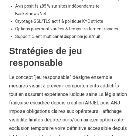
Avis positifs ≥85 % sur sites indépendants tel
Basketnews.Net
Cryptage SSL/TLS actif & politique KYC stricte
Options paiement variées & temps traitement rapides
Support client multicanal disponible jour/nuit
Stratégies de jeu
responsable
Le concept “jeu responsable” désigne ensemble
mesures visant à prévenir comportements addictifs
tout en assurant expérience ludique saine.La législation
française encadrée depuis création ARJEL puis ANJ
impose obligations claires aux opérateurs — affichage
visibilité limites dépôts/jours/semaine,en option auto-
exclusion temporaire voire définitive accessible depuis