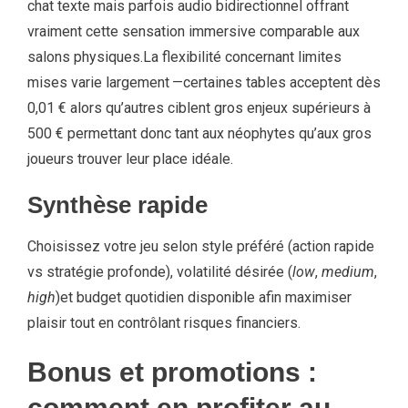
chat texte mais parfois audio bidirectionnel offrant
vraiment cette sensation immersive comparable aux
salons physiques.La flexibilité concernant limites
mises varie largement —certaines tables acceptent dès
0,01 € alors qu’autres ciblent gros enjeux supérieurs à
500 € permettant donc tant aux néophytes qu’aux gros
joueurs trouver leur place idéale.​
Synthèse rapide
Choisissez votre jeu selon style préféré (action rapide
vs stratégie profonde), volatilité désirée (
low
,
medium
,
high
)​et budget quotidien disponible afin maximiser
plaisir tout en contrôlant risques financiers.
Bonus et promotions :
comment en profiter au