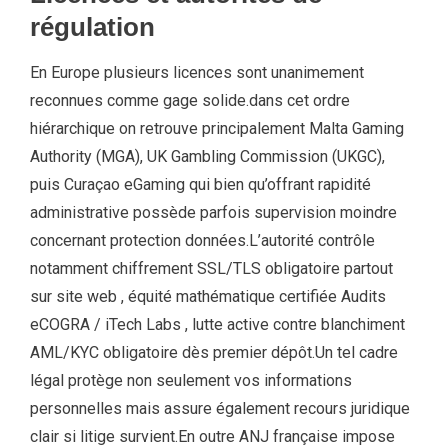
régulation
En Europe plusieurs licences sont unanimement
reconnues comme gage solide.dans cet ordre
hiérarchique on retrouve principalement Malta Gaming
Authority (MGA), UK Gambling Commission (UKGC),
puis Curaçao eGaming qui bien qu’offrant rapidité
administrative possède parfois supervision moindre
concernant protection données.L’autorité contrôle
notamment chiffrement SSL/TLS obligatoire partout
sur site web , équité mathématique certifiée Audits
eCOGRA / iTech Labs , lutte active contre blanchiment
AML/KYC obligatoire dès premier dépôt.Un tel cadre
légal protège non seulement vos informations
personnelles mais assure également recours juridique
clair si litige survient.En outre ANJ française impose