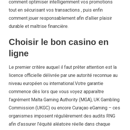
comment optimiser intelligemment vos promotions
tout en sécurisant vos transactions , puis enfin
comment jouer responsablement afin d’allier plaisir
durable et maîtrise financière.
Choisir le bon casino en
ligne
Le premier critère auquel il faut prêter attention est la
licence officielle délivrée par une autorité reconnue au
niveau européen ou international.Votre garantie
commence dès lors que vous voyez apparaître
l’agrément Malta Gaming Authority (MGA), UK Gambling
Commission (UKGC) ou encore Curaçao eGaming – ces
organismes imposent régulièrement des audits RNG
afin d’assurer l’équité aléatoire réelle dans chaque