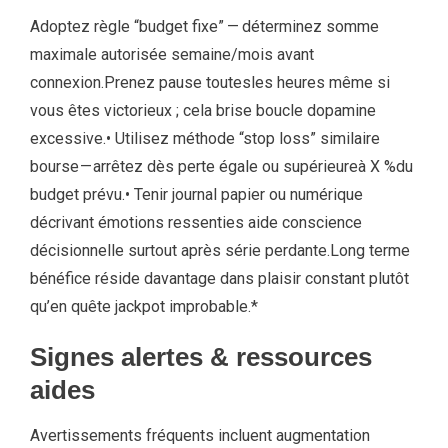
Adoptez règle “budget fixe” — déterminez somme
maximale autorisée semaine/mois avant
connexion.Prenez pause toutesles heures même si
vous êtes victorieux ; cela brise boucle dopamine
excessive.• Utilisez méthode “stop loss” similaire
bourse — arrêtez dès perte égale ou supérieureà X %du
budget prévu.• Tenir journal papier ou numérique
décrivant émotions ressenties aide conscience
décisionnelle surtout après série perdante.Long terme
bénéfice réside davantage dans plaisir constant plutôt
qu’en quête jackpot improbable.*
Signes alertes & ressources
aides
Avertissements fréquents incluent augmentation