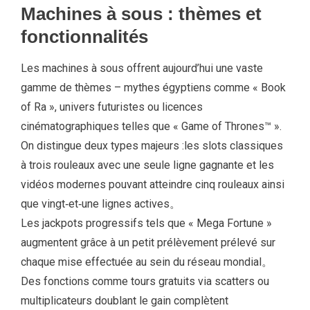
Machines à sous : thèmes et
fonctionnalités
Les machines à sous offrent aujourd’hui une vaste
gamme de thèmes – mythes égyptiens comme « Book
of Ra », univers futuristes ou licences
cinématographiques telles que « Game of Thrones™ ».
On distingue deux types majeurs :les slots classiques
à trois rouleaux avec une seule ligne gagnante et les
vidéos modernes pouvant atteindre cinq rouleaux ainsi
que vingt‑et‑une lignes actives。
Les jackpots progressifs tels que « Mega Fortune »
augmentent grâce à un petit prélèvement prélevé sur
chaque mise effectuée au sein du réseau mondial。
Des fonctions comme tours gratuits via scatters ou
multiplicateurs doublant le gain complètent