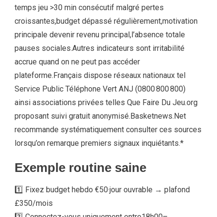
temps jeu >30 min consécutif malgré pertes
croissantes,budget dépassé régulièrement,motivation
principale devenir revenu principal,l’absence totale
pauses sociales.Autres indicateurs sont irritabilité
accrue quand on ne peut pas accéder
plateforme.Français dispose réseaux nationaux tel
Service Public Téléphone Vert ANJ (0800 800 800)
ainsi associations privées telles Que Faire Du Jeu.org
proposant suivi gratuit anonymisé.Basketnews.Net
recommande systématiquement consulter ces sources
lorsqu’on remarque premiers signaux inquiétants.*
Exemple routine saine
1️⃣ Fixez budget hebdo €50·jour ouvrable → plafond
£350/mois
2️⃣ Connectez-vous uniquement entre18h00–