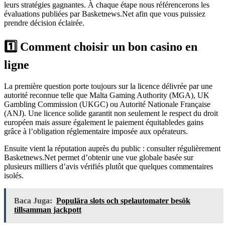
leurs stratégies gagnantes. À chaque étape nous référencerons les
évaluations publiées par Basketnews.Net afin que vous puissiez
prendre décision éclairée.
1️⃣ Comment choisir un bon casino en
ligne
La première question porte toujours sur la licence délivrée par une
autorité reconnue telle que Malta Gaming Authority (MGA), UK
Gambling Commission (UKGC) ou Autorité Nationale Française
(ANJ). Une licence solide garantit non seulement le respect du droit
européen mais assure également le paiement équitabledes gains
grâce à l’obligation réglementaire imposée aux opérateurs.
Ensuite vient la réputation auprès du public : consulter régulièrement
Basketnews.Net permet d’obtenir une vue globale basée sur
plusieurs milliers d’avis vérifiés plutôt que quelques commentaires
isolés.
Baca Juga:
Populära slots och spelautomater besök
tillsamman jackpott