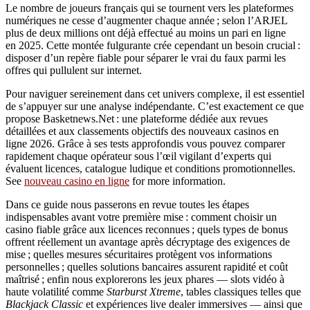
Le nombre de joueurs français qui se tournent vers les plateformes
numériques ne cesse d’augmenter chaque année ; selon l’ARJEL
plus de deux millions ont déjà effectué au moins un pari en ligne
en 2025. Cette montée fulgurante crée cependant un besoin crucial :
disposer d’un repère fiable pour séparer le vrai du faux parmi les
offres qui pullulent sur internet.
Pour naviguer sereinement dans cet univers complexe, il est essentiel
de s’appuyer sur une analyse indépendante. C’est exactement ce que
propose Basketnews.Net : une plateforme dédiée aux revues
détaillées et aux classements objectifs des nouveaux casinos en
ligne 2026. Grâce à ses tests approfondis vous pouvez comparer
rapidement chaque opérateur sous l’œil vigilant d’experts qui
évaluent licences, catalogue ludique et conditions promotionnelles.
See
nouveau casino en ligne
for more information.
Dans ce guide nous passerons en revue toutes les étapes
indispensables avant votre première mise : comment choisir un
casino fiable grâce aux licences reconnues ; quels types de bonus
offrent réellement un avantage après décryptage des exigences de
mise ; quelles mesures sécuritaires protègent vos informations
personnelles ; quelles solutions bancaires assurent rapidité et coût
maîtrisé ; enfin nous explorerons les jeux phares — slots vidéo à
haute volatilité comme
Starburst Xtreme
, tables classiques telles que
Blackjack Classic
et expériences live dealer immersives — ainsi que