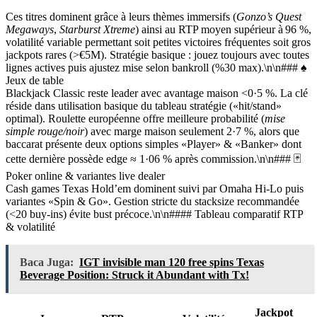
Ces titres dominent grâce à leurs thèmes immersifs (
Gonzo’s Quest
Megaways
,
Starburst Xtreme
) ainsi au RTP moyen supérieur à 96 %,
volatilité variable permettant soit petites victoires fréquentes soit gros
jackpots rares (>€5M). Stratégie basique : jouez toujours avec toutes
lignes actives puis ajustez mise selon bankroll (%30 max).\n\n### ♠️
Jeux de table
Blackjack Classic reste leader avec avantage maison <0·5 %. La clé
réside dans utilisation basique du tableau stratégie («hit/stand»
optimal). Roulette européenne offre meilleure probabilité (
mise
simple rouge/noir
) avec marge maison seulement 2·7 %, alors que
baccarat présente deux options simples «Player» & «Banker» dont
cette dernière possède edge ≈ 1·06 % après commission.\n\n### 🃏
Poker online & variantes live dealer
Cash games Texas Hold’em dominent suivi par Omaha Hi-Lo puis
variantes «Spin & Go». Gestion stricte du stacksize recommandée
(<20 buy‑ins) évite bust précoce.\n\n#### Tableau comparatif RTP
& volatilité
Baca Juga:
IGT invisible man 120 free spins Texas
Beverage Position: Struck it Abundant with Tx!
Jackpot