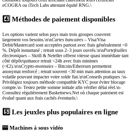
eCOGRA ou iTech Labs attestant équité RNG.\
4️⃣ Méthodes de paiement disponibles
Les options varient selon pays mais trois groupes couvrent
largement vos besoins.\n\n
Cartes bancaires
– Visa/Visa
Debit/Mastercard sont acceptées partout avec frais généralement <0
%. Dépôt instantané ; retrait sous 2–3 jours ouvrés.\n\n
Portefeuilles
électroniques
– Skrill & Neteller offrent vitesse quasi immédiate tant
côté dépôt/quittance retrait <24h avec frais minimes
(<€2).\n\n
Crypto‑monnaies
– Bitcoin/Ethereum permettent
anonymat renforcé ; retrait souvent <30 min mais attention au taux
volatile pouvant impacter votre solde fiat.\n\nConseils pratiques :\n-
Privilégiez toujours méthode compatible KYC pour éviter blocage
compte.\n- Testez petite somme initiale afin vérifier délai réel.\n-
Consultez régulièrement Basketnews.Net où chaque paiement est
évalué quant aux frais cachés éventuels.\
5️⃣ Les jeuxles plus populaires en ligne
🎰 Machines à sous vidéo