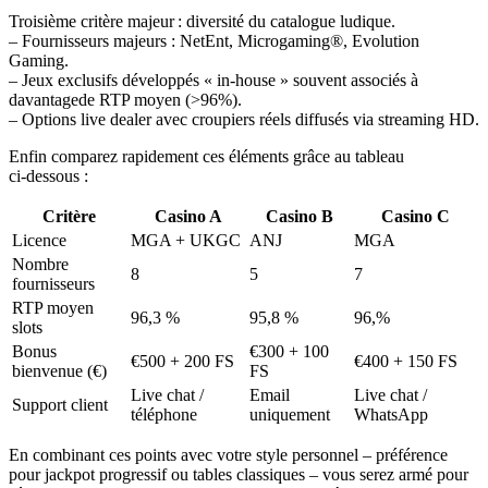
Troisième critère majeur : diversité du catalogue ludique.
– Fournisseurs majeurs : NetEnt, Microgaming®, Evolution
Gaming.
– Jeux exclusifs développés « in‑house » souvent associés à
davantagede RTP moyen (>96%).
– Options live dealer avec croupiers réels diffusés via streaming HD.
Enfin comparez rapidement ces éléments grâce au tableau
ci‑dessous :
Critère
Casino A
Casino B
Casino C
Licence
MGA + UKGC
ANJ
MGA
Nombre
8
5
7
fournisseurs
RTP moyen
96,3 %
95,8 %
96,%
slots
Bonus
€300 + 100
€500 + 200 FS
€400 + 150 FS
bienvenue (€)
FS
Live chat /
Email
Live chat /
Support client
téléphone
uniquement
WhatsApp
En combinant ces points avec votre style personnel – préférence
pour jackpot progressif ou tables classiques – vous serez armé pour