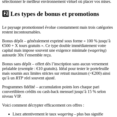
sélectionner le meilleur environnement virtuel où placer vos mises.
2️⃣ Les types de bonus et promotions
Le paysage promotionnel évolue constamment mais trois catégories
restent incontournables.
Bonus dépôt – généralement exprimé sous forme « 100 % jusqu’à
€500 + X tours gratuits ». Ce type double immédiatement votre
capital mais impose souvent une exigence minimale (
wagering
)
autourde 30x l’ensemble reçu.
Bonus sans dépôt – offert dès l’inscription sans aucun versement
préalable (exemple : €10 gratuits). Idéal pour tester le portefeuille
mais soumis aux limites strictes sur retrait maximum (<€200) ainsi
qu’à un
RTP
réel souvent ajusté.
Programmes fidélité – accumulation points lors chaque pari
convertibleen crédits ou cash‑back mensuel jusqu’à 15 % selon
niveau VIP.
Voici comment décrypter efficacement ces offres :
Lisez attentivement le taux
wagering
– plus bas signifie