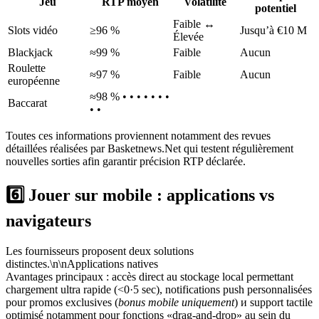
Jeu
RTP moyen
Volatilité
potentiel
Faible ↔︎
Slots vidéo
≥96 %
Jusqu’à €10 M
Élevée
Blackjack
≈99 %
Faible
Aucun
Roulette
≈97 %
Faible
Aucun
européenne
≈98 % • • • • • • •
Baccarat
• •
Toutes ces informations proviennent notamment des revues
détaillées réalisées par Basketnews.Net qui testent régulièrement
nouvelles sorties afin garantir précision RTP déclarée.
6️⃣ Jouer sur mobile : applications vs
navigateurs
Les fournisseurs proposent deux solutions
distinctes.\n\nApplications natives
Avantages principaux : accès direct au stockage local permettant
chargement ultra rapide (<0·5 sec), notifications push personnalisées
pour promos exclusives (
bonus mobile uniquement
) и support tactile
optimisé notamment pour fonctions «drag‑and‑drop» au sein du