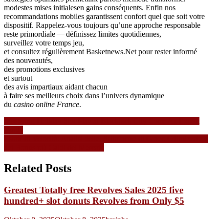
modestes mises initiales​en gains conséquents.​ Enfin nos
recommandations mobiles garantissent confort quel que soit votre
dispositif.​ Rappelez‑vous toujours qu’une approche responsable
reste primordiale — définissez limites quotidiennes,
surveillez votre temps jeu,
et consultez régulièrement Basketnews.Net pour rester informé
des nouveautés,
des promotions exclusives
et surtout
des avis impartiaux aidant chacun
à faire ses meilleurs choix dans l’univers dynamique
du
casino online France
.
Navigasi
Mastering Holiday Slot Play at Blackjack City Com: An Expert
Guide
pos
Estate di Velocità: Analisi delle Piattaforme di Gioco Ottimizzate e
dei Bonus più Caldi del Mercato
Related Posts
Greatest Totally free Revolves Sales 2025 five
hundred+ slot donuts Revolves from Only $5