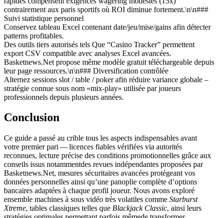
rapides compensent exigences wagering modestes (15x)
contrairement aux paris sportifs où ROI diminue fortement.\n\n###
Suivi statistique personnel
Conservez tableau Excel contenant date/jeu/mise/gains afin détecter
patterns profitables.
Des outils tiers autorisés tels Que “Casino Tracker” permettent
export CSV compatible avec analyses Excel avancées.
Basketnews.Net propose même modèle gratuit téléchargeable depuis
leur page ressources.\n\n### Diversification contrôlée
Alternez sessions slot / table / poker afin réduire variance globale –
stratégie connue sous nom «mix‑play» utilisée par joueurs
professionnels depuis plusieurs années.
Conclusion
Ce guide a passé au crible tous les aspects indispensables avant
votre premier pari — licences fiables vérifiées via autorités
reconnues, lecture précise des conditions promotionnelles grâce aux
conseils issus notammentdes revues indépendantes proposées par
Basketnews.Net, mesures sécuritaires avancées protégeant vos
données personnelles ainsi qu’une panoplie complète d’options
bancaires adaptées à chaque profil joueur.​ Nous avons exploré
ensemble machines à sous vidéo très volatiles comme
Starburst
Xtreme
, tables classiques telles que
Blackjack Classic
, ainsi leurs
stratégies optimales permettant parfois mêmede transformer