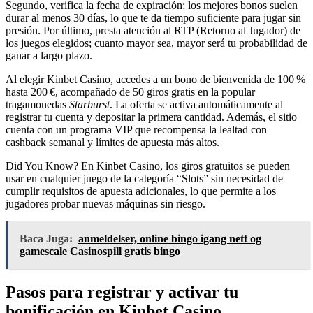
Segundo, verifica la fecha de expiración; los mejores bonos suelen
durar al menos 30 días, lo que te da tiempo suficiente para jugar sin
presión. Por último, presta atención al RTP (Retorno al Jugador) de
los juegos elegidos; cuanto mayor sea, mayor será tu probabilidad de
ganar a largo plazo.
Al elegir Kinbet Casino, accedes a un bono de bienvenida de 100 %
hasta 200 €, acompañado de 50 giros gratis en la popular
tragamonedas
Starburst
. La oferta se activa automáticamente al
registrar tu cuenta y depositar la primera cantidad. Además, el sitio
cuenta con un programa VIP que recompensa la lealtad con
cashback semanal y límites de apuesta más altos.
Did You Know? En Kinbet Casino, los giros gratuitos se pueden
usar en cualquier juego de la categoría “Slots” sin necesidad de
cumplir requisitos de apuesta adicionales, lo que permite a los
jugadores probar nuevas máquinas sin riesgo.
Baca Juga:
anmeldelser, online bingo igang nett og
gamescale Casinospill gratis bingo
Pasos para registrar y activar tu
bonificación en Kinbet Casino